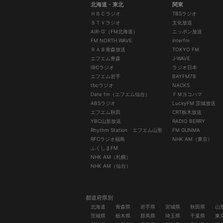
北海道・東北
関東
ＨＢＣラジオ
TBSラジオ
ＳＴＶラジオ
文化放送
AIR-G'（FM北海道）
ニッポン放送
FM NORTH WAVE
interfm
ＲＡＢ青森放送
TOKYO FM
エフエム青森
J-WAVE
IBCラジオ
ラジオ日本
エフエム岩手
BAYFM78
tbcラジオ
NACK5
Date fm（エフエム仙台）
ＦＭヨコハマ
ABSラジオ
LuckyFM 茨城放送
エフエム秋田
CRT栃木放送
YBC山形放送
RADIO BERRY
Rhythm Station エフエム山形
FM GUNMA
RFCラジオ福島
NHK AM（東京）
ふくしまFM
NHK AM（札幌）
NHK AM（仙台）
都道府県別
北海道
青森県
岩手県
宮城県
秋田県
山
茨城県
栃木県
群馬県
埼玉県
千葉県
東