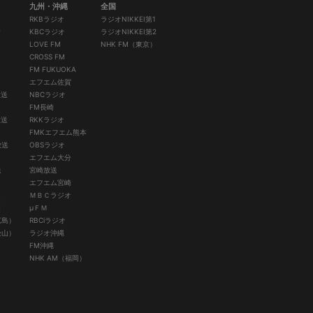
九州・沖縄
全国
RKBラジオ
ラジオNIKKEI第1
陰
KBCラジオ
ラジオNIKKEI第2
オ
LOVE FM
NHK FM（東京）
CROSS FM
FM FUKUOKA
エフエム佐賀
放送
NBCラジオ
口
FM長崎
放送
RKKラジオ
FMKエフエム熊本
放送
OBSラジオ
エフエム大分
送
宮崎放送
エフエム宮崎
送
ＭＢＣラジオ
知
μＦＭ
広島）
RBCiラジオ
松山）
ラジオ沖縄
FM沖縄
NHK AM（福岡）