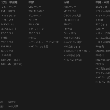
北陸・甲信越
中部
近畿
中国・四国
ＢＳＮラジオ
CBCラジオ
ABCラジオ
BSSラジオ
FM NIIGATA
TOKAI RADIO
MBSラジオ
エフエム山
ＫＮＢラジオ
ぎふチャン
OBCラジオ大阪
ＲＳＫラジ
ＦＭとやま
ZIP-FM
FM COCOLO
ＦＭ岡山
MROラジオ
FM AICHI
FM802
RCCラジオ
エフエム石川
ＦＭ ＧＩＦＵ
FM大阪
広島FM
FBCラジオ
SBSラジオ
ラジオ関西
ＫＲＹ山口
FM福井
K-MIX
Kiss FM KOBE
エフエム山
YBSラジオ
レディオキューブ ＦＭ三重
e-radio FM滋賀
ＪＲＴ四国
FM FUJI
NHK AM（名古屋）
KBS京都ラジオ
FM徳島
SBCラジオ
α-STATION FM KYOTO
RNC西日本
ＦＭ長野
wbs和歌山放送
FM香川
NHK AM（東京）
NHK AM（大阪）
RNB南海放
NHK AM（名古屋）
FM愛媛
RKC高知放
エフエム高
NHK AM（
NHK AM（
形県
福島県
京都
神奈川県