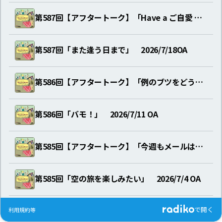
第587回【アフタートーク】「Have a ご自愛 Days」
第587回「また逢う日まで」 2026/7/18OA
第586回【アフタートーク】「例のブツをどうやって運ぶか問題」
第586回「バモ！」 2026/7/11 OA
第585回【アフタートーク】「今週もメールはほとんどこちらに…」
第585回「空の旅を楽しみたい」 2026/7/4 OA
で開く
第584回【アフタートーク】「サイレントリスナー from 福島」
利用規約等