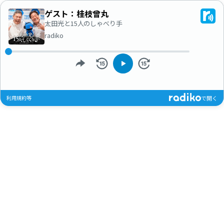
ゲスト：桂枝曾丸
太田光と15人のしゃべり手
radiko
利用規約等
で開く