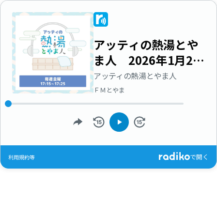
アッティの熱湯とや
ま人 2026年1月23
日放送分 株式会社
アッティの熱湯とやま人
バロン 代表取締
ＦＭとやま
役 浅野 雅史4
で開く
利用規約等