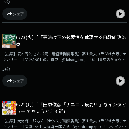
15分
えぇラジオ』番組公式（@chodo_obc）サンスポ編集委員 大澤謙一郎さ
んの『スポーツ芸能ちょうどえぇ話』熱戦が繰り広げられているサッカー
シェア
ワールドカップ決勝トーナメント１回戦で日本はブラジルと対戦昨年10月
に行われた親善試合ではブラジルに逆転勝ちを果たした日本今回、勝利の
カギとなるのは？そして、大澤さんから重大発表も！？
➡https://www.obc1314.co.jp/bangumi/chodo/大澤さんへのご質問や、
6/23(火)「「憲法改正の必要性を体現する日教組政治
ご感想などは✉chodo@obc1314.co.jpまでお寄せ下さい。「Ｘ」などSNS
家」
では #ちょうどえぇラジオを付けて呟いて下さいね。
【出演】安本寿久 さん（元・産経新聞編集長）藤川貴央（ラジオ大阪アナ
ウンサー）【関連SNS】藤川貴央（@takao_obc）『藤川貴央のちょうど
えぇラジオ』番組公式（@chodo_obc）安本寿久『ニュースちょうどえぇ
14分
視点』自衛隊を蔑視する、あるいは敵視する言動や行動が相次いでいま
す。日教組を母体とする立憲民主党の政治家は時代遅れ憲法改正の必要性
シェア
について安本さんが語ります。
➡https://www.obc1314.co.jp/bangumi/chodo/安本さんへのご質問や、
ご感想などは✉chodo@obc1314.co.jpまでお寄せ下さい。「Ｘ」などSNS
では #ちょうどえぇラジオを付けて呟いて下さいね。
6/22(月)「「田原俊彦『ナニコレ最高!!!』なインタビ
ュー でちょうどえぇ話」
【出演】大澤謙一郎 さん（サンスポ編集委員）藤川貴央（ラジオ大阪アナ
ウンサー）【関連SNS】大澤謙一郎 さん（@hibiterupapa）サンケイスポ