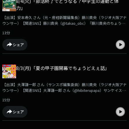
8/4(火)「部活終了でどうなる？中学生の運動と体
力」
【出演】安本寿久 さん（元・産経新聞編集長）藤川貴央（ラジオ大阪アナ
ウンサー）【関連SNS】藤川貴央（@takao_obc）『藤川貴央のちょうど
えぇラジオ』番組公式（@chodo_obc）安本寿久『ニュースちょうどえぇ
13分
視点』神戸市が原則、今月いっぱいで中学校の部活動を終了し９月から地
域クラブ「KOBE◇KATSU（コベカツ）」を開始教員の負担軽減、少子化
シェア
など様々な理由があるなか部活動の廃止で懸念される問題点とは？安本さ
んが語ります。➡https://www.obc1314.co.jp/bangumi/chodo/安本さんへ
のご質問や、ご感想などは✉chodo@obc1314.co.jpまでお寄せ下さい。
「Ｘ」などSNSでは #ちょうどえぇラジオを付けて呟いて下さいね。
8/3(月)「夏の甲子園開幕でちょうどえぇ話」
【出演】大澤謙一郎 さん（サンスポ編集委員）藤川貴央（ラジオ大阪アナ
ウンサー）【関連SNS】大澤謙一郎 さん（@hibiterupapa）サンケイスポ
ーツ（@SANSPOCOM）藤川貴央（@takao_obc）『藤川貴央のちょうど
15分
えぇラジオ』番組公式（@chodo_obc）サンスポ編集委員 大澤謙一郎さ
んの『スポーツ芸能ちょうどえぇ話』８月５日に第108回全国高校野球選
シェア
手権大会が開幕１回戦から横浜ー沖縄尚学などの好カードに暑さ対策とし
て９イニングから７イニングに？ドームでの開催案など様々な議論も浮上
長年続く甲子園の歴史、そして今後について大澤さんが語ります。