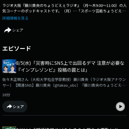
ラジオ大阪『藤川貴央のちょうどえぇラジオ』（月～木9:00～11:00）の人
気コーナーのポッドキャストです。（月）…「スポーツ芸能ちょうどえぇ
話」サンケイスポーツの元阪神担当キャップ・大澤謙一郎編集委員に、ラ
詳細情報を見る
ジオ大阪藤川貴央アナウンサーがスポーツや芸能のちょうどえぇ話題を聞
いちゃいます！（火）…「ニュース。ちょうどえぇ視点」元・産経新聞編
シェア
集委員の安本寿久さんに,気になるニュースを「ちょうどえぇ視点」で解
説していただき、時にはニュースにズバッと斬り込んでいただきます。
(水)…「佐々木正明の耳からウロコ！」（毎月第１・３・５週）大和大学
エピソード
社会学部・佐々木正明教授に、気づきのきっかけになるような、視野が広
がるお話を聞かせていただきます。
8/5(水)「災害時にSNS上で出回るデマ 注意が必要な
『インプレゾンビ』投稿の罠とは」
佐々木正明さん（大和大学社会学部教授）藤川貴央（ラジオ大阪アナウン
サー）【関連SNS】藤川貴央（@takao_obc）『藤川貴央のちょうどえぇ
ラジオ』番組公式（@chodo_obc）佐々木正明『耳からウロコ！』7月28
16分
日に発生した熊本地震の直後からSNS上で根拠のない「デマ・偽情報」が
出回っています。資金稼ぎを目的に海外で急増している「インプレゾン
シェア
ビ」とは？SNS上に出回るデマ投稿には要注意です。
➡https://www.obc1314.co.jp/bangumi/chodo/佐々木さんへのご質問
や、ご感想などは✉chodo@obc1314.co.jpまでお寄せ下さい。「Ｘ」など
SNSでは #ちょうどえぇラジオを付けて呟いて下さいね