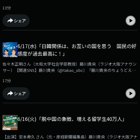
ーツ（@SANSPOCOM）藤川貴央（@takao_obc）『藤川貴央のちょうど
13分
えぇラジオ』番組公式（@chodo_obc）サンスポ編集委員 大澤謙一郎さ
んの『スポーツ芸能ちょうどえぇ話』6月20日（土）東京・豊洲ピットで
シェア
行われた田原俊彦さんの新曲「ナニコレ最高！！！」リリースパーティー
の取材へ行かれた大澤さん田原さんへの単独インタビューそして、今回も
番組にコメントもいただきました！65歳、前期高齢者でもバリバリ！なト
シちゃんのお声をどうぞ➡https://www.obc1314.co.jp/bangumi/chodo/
6/17(水)「日韓関係は、お互いの国を思う 国民の好
大澤さんへのご質問や、ご感想などは✉chodo@obc1314.co.jpまでお寄せ
感度が過去最高に！」
下さい。「Ｘ」などSNSでは #ちょうどえぇラジオを付けて呟いて下さい
ね。
佐々木正明さん（大和大学社会学部教授）藤川貴央（ラジオ大阪アナウン
サー）【関連SNS】藤川貴央（@takao_obc）『藤川貴央のちょうどえぇ
ラジオ』番組公式（@chodo_obc）佐々木正明『耳からウロコ！』近年、
17分
日本と韓国はお互いの国への好感度があがっています。現在、韓国で日本
のアニメやJ-POPが大ヒット一方で、過去の歴史問題はどう捉えているの
シェア
か先日、韓国のソウルへ行かれたばかりの佐々木先生が日本と韓国の変化
について語ります。➡https://www.obc1314.co.jp/bangumi/chodo/佐々木
さんへのご質問や、ご感想などは✉chodo@obc1314.co.jpまでお寄せ下さ
い。「Ｘ」などSNSでは #ちょうどえぇラジオを付けて呟いて下さいね
6/16(火)「脱中国の象徴、増える留学生40万人」
【出演】安本寿久 さん（元・産経新聞編集長）藤川貴央（ラジオ大阪アナ