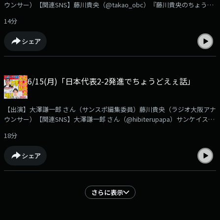
ウンサー）【関連SNS】藤川貴央（@takao_obc）『藤川貴央のちょうど
えぇラジオ』番組公式（@chodo_obc）安本寿久『ニュースちょうどえぇ
14分
視点』昨年11月、中国は「日本の治安悪化」を理由に中国からの交換留学
生の派遣を停止したが日本で学ぶ外国人留学生が2025年度初めて、40万人
シェア
を突破中国の嫌がらせ外交にも負けない日本の魅力を安本さんが語りま
す。➡https://www.obc1314.co.jp/bangumi/chodo/安本さんへのご質問
や、ご感想などは✉chodo@obc1314.co.jpまでお寄せ下さい。「Ｘ」など
SNSでは #ちょうどえぇラジオを付けて呟いて下さいね。
6/15(月)「日本代表2-2発進でちょうどえぇ話」
【出演】大澤謙一郎 さん（サンスポ編集委員）藤川貴央（ラジオ大阪アナ
ウンサー）【関連SNS】大澤謙一郎 さん（@hibiterupapa）サンケイスポ
ーツ（@SANSPOCOM）藤川貴央（@takao_obc）『藤川貴央のちょうど
18分
えぇラジオ』番組公式（@chodo_obc）サンスポ編集委員 大澤謙一郎さ
んの『スポーツ芸能ちょうどえぇ話』サッカーW杯日本代表初戦のオラン
シェア
ダと2-2の引き分けで大澤さんの予想が見事的中！激闘の日本VSオランダ
戦を振り返ります。➡https://www.obc1314.co.jp/bangumi/chodo/大澤さ
んへのご質問や、ご感想などは✉chodo@obc1314.co.jpまでお寄せ下さ
い。「Ｘ」などSNSでは #ちょうどえぇラジオを付けて呟いて下さいね。
さらに表示