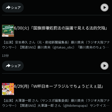
コール依存症に陥る患者が増加戦争への疲労感やストレスから、ロシア人
シェア
の「心の病」が深刻化プーチン政権にとっての「不都合な真実」とは？
佐々木先生が語ります。➡https://www.obc1314.co.jp/bangumi/chodo/
佐々木さんへのご質問や、ご感想などは✉chodo@obc1314.co.jpまでお寄
せ下さい。「Ｘ」などSNSでは #ちょうどえぇラジオを付けて呟いて下さ
6/30(火)「国旗損壊処罰法の論議で見える法的欠陥」
いね
【出演】安本寿久 さん（元・産経新聞編集長）藤川貴央（ラジオ大阪アナ
ウンサー）【関連SNS】藤川貴央（@takao_obc）『藤川貴央のちょうど
えぇラジオ』番組公式（@chodo_obc）安本寿久『ニュースちょうどえぇ
13分
視点』与党（自民・維新）が法案を提出し、議論が進む「国旗損壊処罰
法」国旗損壊は表現の自由にあたるのか？この法律について安本さんが分
シェア
かりやすく解説します。➡https://www.obc1314.co.jp/bangumi/chodo/安
本さんへのご質問や、ご感想などは✉chodo@obc1314.co.jpまでお寄せ下
さい。「Ｘ」などSNSでは #ちょうどえぇラジオを付けて呟いて下さい
ね。
6/29(月)「Ｗ杯日本ーブラジルでちょうどえぇ話」
【出演】大澤謙一郎 さん（サンスポ編集委員）藤川貴央（ラジオ大阪アナ
ウンサー）【関連SNS】大澤謙一郎 さん（@hibiterupapa）サンケイスポ
ーツ（@SANSPOCOM）藤川貴央（@takao_obc）『藤川貴央のちょうど