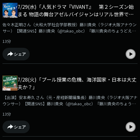
➡https://www.obc1314.co.jp/bangumi/chodo/大澤さんへのご質問や、
7/29(水)「人気ドラマ『VIVANT』 第２シーズン始
ご感想などは✉chodo@obc1314.co.jpまでお寄せ下さい。「Ｘ」などSNS
まる 物語の舞台アゼルバイジャンはリアル世界でも
では #ちょうどえぇラジオを付けて呟いて下さいね。
注目の国」
佐々木正明さん（大和大学社会学部教授）藤川貴央（ラジオ大阪アナウン
サー）【関連SNS】藤川貴央（@takao_obc）『藤川貴央のちょうどえぇ
ラジオ』番組公式（@chodo_obc）佐々木正明『耳からウロコ！』連続ド
13分
ラマ「VIVANT」第２シーズン初回放送は視聴率18・8％を記録若者を中心
に「テレビ離れ」が進む年では異例の数字に物語の舞台でもあるアゼルバ
シェア
イジャンは現実の世界でも注目の国となっています。
➡https://www.obc1314.co.jp/bangumi/chodo/佐々木さんへのご質問
や、ご感想などは✉chodo@obc1314.co.jpまでお寄せ下さい。「Ｘ」など
SNSでは #ちょうどえぇラジオを付けて呟いて下さいね
7/28(火)「プール授業の危機、海洋国家・日本は大丈
夫か？」
【出演】安本寿久 さん（元・産経新聞編集長）藤川貴央（ラジオ大阪アナ
ウンサー）【関連SNS】藤川貴央（@takao_obc）『藤川貴央のちょうど
えぇラジオ』番組公式（@chodo_obc）安本寿久『ニュースちょうどえぇ
13分
視点』中学校5校に1校以上が水泳を生徒に教えていないことが分かりまし
た。教えない理由で最も多いは「暑さへの対応」しかし、生徒に水泳を教
シェア
えられないほかの理由とは？安本さんが語ります。
➡https://www.obc1314.co.jp/bangumi/chodo/安本さんへのご質問や、