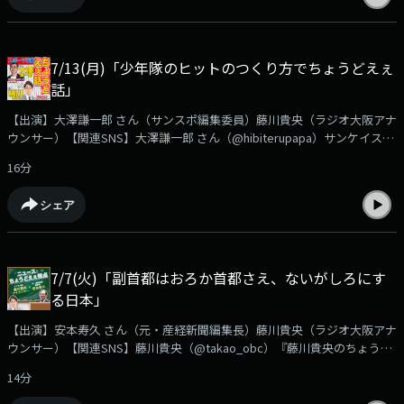
ご感想などは✉chodo@obc1314.co.jpまでお寄せ下さい。「Ｘ」などSNS
では #ちょうどえぇラジオを付けて呟いて下さいね。
7/13(月)「少年隊のヒットのつくり方でちょうどえぇ
話」
【出演】大澤謙一郎 さん（サンスポ編集委員）藤川貴央（ラジオ大阪アナ
ウンサー）【関連SNS】大澤謙一郎 さん（@hibiterupapa）サンケイスポ
ーツ（@SANSPOCOM）藤川貴央（@takao_obc）『藤川貴央のちょうど
16分
えぇラジオ』番組公式（@chodo_obc）サンスポ編集委員 大澤謙一郎さ
んの『スポーツ芸能ちょうどえぇ話』先日、音楽プロデューサー・鎌田俊
シェア
哉さんのトークショー「少年隊のヒットのつくり方」が行われました。名
曲の誕生秘話、少年隊のエピソードなど盛り上がったトークショーを大澤
さんが独占取材➡https://www.obc1314.co.jp/bangumi/chodo/大澤さん
へのご質問や、ご感想などは✉chodo@obc1314.co.jpまでお寄せ下さい。
7/7(火)「副首都はおろか首都さえ、ないがしろにす
「Ｘ」などSNSでは #ちょうどえぇラジオを付けて呟いて下さいね。
る日本」
【出演】安本寿久 さん（元・産経新聞編集長）藤川貴央（ラジオ大阪アナ
ウンサー）【関連SNS】藤川貴央（@takao_obc）『藤川貴央のちょうど
えぇラジオ』番組公式（@chodo_obc）安本寿久『ニュースちょうどえぇ
14分
視点』日本の首都は東京この意識が生まれた理由とは？歴史を振り返りな
がら終盤国会でさらに注目が集まる「副首都法案」について安本さんが語