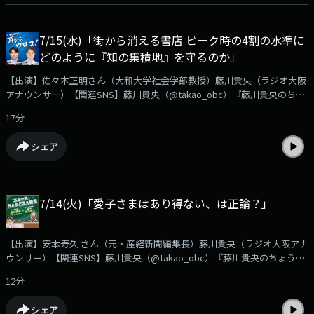
➡https://www.obc1314.co.jp/bangumi/chodo/安本さんへのご質問や、
ご感想などは✉chodo@obc1314.co.jpまでお寄せ下さい。「Ｘ」などSNS
では #ちょうどえぇラジオを付けて呟いて下さいね。
7/15(水)「街から消える書店 ピーク時の4割の水準に
どのように『知の集積地』を守るのか」
【出演】佐々木正明さん（大和大学社会学部教授）藤川貴央（ラジオ大阪
アナウンサー）【関連SNS】藤川貴央（@takao_obc）『藤川貴央のちょ
うどえぇラジオ』番組公式（@chodo_obc）佐々木正明『耳からウロ
17分
コ！』若者を中心に本を読まない「活字離れ」に加え、インターネット書
店の台頭や電子書籍の普及が進み、街中にあった書店が減少。今後、「知
シェア
の集積地」をどう守るのか政府が発表した「書店活性化プラン」とは？
佐々木先生が語ります。➡https://www.obc1314.co.jp/bangumi/chodo/
佐々木さんへのご質問や、ご感想などは✉chodo@obc1314.co.jpまでお寄
せ下さい。「Ｘ」などSNSでは #ちょうどえぇラジオを付けて呟いて下さ
7/14(火)「愛子さまはあり得ない、は正論？」
いね
【出演】安本寿久 さん（元・産経新聞編集長）藤川貴央（ラジオ大阪アナ
ウンサー）【関連SNS】藤川貴央（@takao_obc）『藤川貴央のちょうど
えぇラジオ』番組公式（@chodo_obc）安本寿久『ニュースちょうどえぇ
12分
視点』皇室典範改正案が成立へ日本にとって天皇とは何か？古事記・日本
書紀から考える皇室典範の改正案について安本さんが語ります。
シェア
➡https://www.obc1314.co.jp/bangumi/chodo/安本さんへのご質問や、