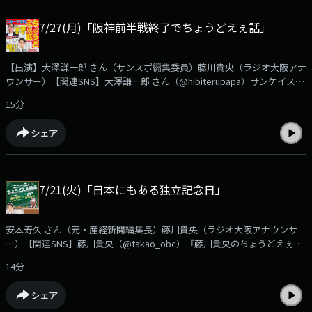
ご感想などは✉chodo@obc1314.co.jpまでお寄せ下さい。「Ｘ」などSNS
では #ちょうどえぇラジオを付けて呟いて下さいね。
7/27(月)「阪神前半戦終了でちょうどえぇ話」
【出演】大澤謙一郎 さん（サンスポ編集委員）藤川貴央（ラジオ大阪アナ
ウンサー）【関連SNS】大澤謙一郎 さん（@hibiterupapa）サンケイスポ
ーツ（@SANSPOCOM）藤川貴央（@takao_obc）『藤川貴央のちょうど
15分
えぇラジオ』番組公式（@chodo_obc）サンスポ編集委員 大澤謙一郎さ
んの『スポーツ芸能ちょうどえぇ話』プロ野球前半戦が終了阪神は巨人と
シェア
並んで50勝40敗で首位タイ甲子園での巨人３連戦を振り返りながら今後の
阪神について大澤さんが語ります。
➡https://www.obc1314.co.jp/bangumi/chodo/大澤さんへのご質問や、
ご感想などは✉chodo@obc1314.co.jpまでお寄せ下さい。「Ｘ」などSNS
7/21(火)「日本にもある独立記念日」
では #ちょうどえぇラジオを付けて呟いて下さいね。
安本寿久 さん（元・産経新聞編集長）藤川貴央（ラジオ大阪アナウンサ
ー）【関連SNS】藤川貴央（@takao_obc）『藤川貴央のちょうどえぇラ
ジオ』番組公式（@chodo_obc）安本寿久『ニュースちょうどえぇ視点』
14分
7月４日はアメリカの250回目の独立記念日でしたが実は日本にもあった
「独立記念日」明治維新の際の廃藩置県で生まれた日本の「独立記念日」
シェア
とは？安本さんが語ります。