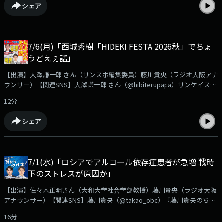
シェア
ります。➡https://www.obc1314.co.jp/bangumi/chodo/安本さんへのご質
問や、ご感想などは✉chodo@obc1314.co.jpまでお寄せ下さい。「Ｘ」な
どSNSでは #ちょうどえぇラジオを付けて呟いて下さいね。
7/6(月)「西城秀樹「HIDEKI FESTA 2026秋」でちょ
うどえぇ話」
【出演】大澤謙一郎 さん（サンスポ編集委員）藤川貴央（ラジオ大阪アナ
ウンサー）【関連SNS】大澤謙一郎 さん（@hibiterupapa）サンケイスポ
ーツ（@SANSPOCOM）藤川貴央（@takao_obc）『藤川貴央のちょうど
12分
えぇラジオ』番組公式（@chodo_obc）サンスポ編集委員 大澤謙一郎さ
んの『スポーツ芸能ちょうどえぇ話』秋に行われる西城秀樹さんのフィル
シェア
ムコンサートの詳細が発表されました。前回、初めて公開された当時20歳
の西城さんが日本武道館で初のコンサートを行った貴重映像に加えて今
回、新たに公開される映像も！その内容について大澤さんが熱く語りま
す。➡https://www.obc1314.co.jp/bangumi/chodo/大澤さんへのご質問
7/1(水)「ロシアでアルコール依存症患者が急増 戦時
や、ご感想などは✉chodo@obc1314.co.jpまでお寄せ下さい。「Ｘ」など
下のストレスが原因か」
SNSでは #ちょうどえぇラジオを付けて呟いて下さいね。
【出演】佐々木正明さん（大和大学社会学部教授）藤川貴央（ラジオ大阪
アナウンサー）【関連SNS】藤川貴央（@takao_obc）『藤川貴央のちょ
うどえぇラジオ』番組公式（@chodo_obc）佐々木正明『耳からウロ
16分
コ！』ウクライナへの大規模侵略開始から4年4か月ロシア国内で再びアル