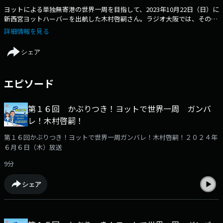
ヨットによる単独無寄港の世界一周を目指して、2023年10月22日（日）に
新西宮ヨットハーバーを出航した木村啓嗣さん。ラジオ大阪では、その活
躍の様子を番組で取り上げ、リスナーの皆さんと一緒に応援しています。
詳細情報を見る
海上で日々頑張っている木村さんへスタジオから衛星電話で繋ぎ、その時
の位置や様子、航海中の出来事などをお伺いし、その時点での生の声をお
シェア
届けしています。ヨットについて詳しく知らない方も含め、世界一周の達
成（日本人最年少記録）に向けて盛り上げていきます！！
エピソード
第１６回 かぶりつき！ヨットで世界一周 ガンバ
レ！木村啓嗣！
第１６回かぶりつき！ヨットで世界一周ガンバレ！木村啓嗣！２０２４年
６月６日（木）放送
9分
シェア