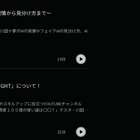
の実情から見分け方まで～
川田十夢がAIの実情やフェイクAIの見分け方、AI
14分
NSIGHT」について！
やスキルアップに役立つYOUTUBEチャンネル
テスタの資産１００億の使い道は〇〇？」テスタ・川田十
GHT」をどうしていくかわいわい話します
21分