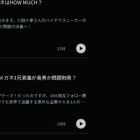
はHOW MUCH？
進みます。川田十夢さんのハイテクスニーカーの
だ問題の決着へ！
13分
～メガネ3兄弟誰が長男か問題勃発？
テーマ！だったのですが、SNS相互フォロー勝
でも世界で活躍する意外な企業や人を3人の視
18分