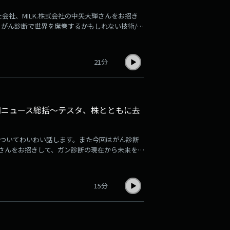
社、MILK.株式会社の中矢大輝さんをお招き
がん診断で世界を席巻するかもしれない技術/微
人投資家）川田十夢（J-WAVE ナビゲータ
LK.株式会社 代表取締役中矢大輝
21分
期ニュース総括～テスタ、株とともに去
についてわいわい話します。また今回はがん診断
輝さんをお招きして、ガン診断の現在から未来を語
/がん治療で世界を席巻するかもしれない技術/
個人投資家）川田十夢（J-WAVE ナビゲータ
LK.株式会社 代表取締役中矢大輝
15分