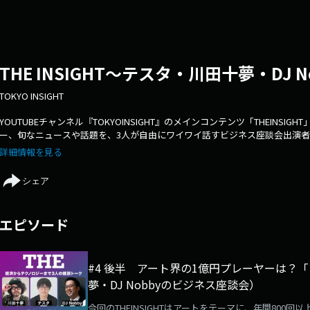
THE INSIGHT～テスタ・川田十夢・DJ
TOKYO INSIGHT
YOUTUBEチャンネル『TOKYOINSIGHT』のメインコンテンツ「THEINS
ー、旬なニュースや話題を、3人が自由にワイワイ話すビジネス座談会出演者テ
ーター）DJNobby（ラジオDJ＋金融専門家）月2回更新
詳細情報を見る
シェア
エピソード
#4 後半 アート界の1億円プレーヤーは？
夢・DJ Nobbyのビジネス座談会）
今回のTHEINSIGHTはアートをテーマに、年間800