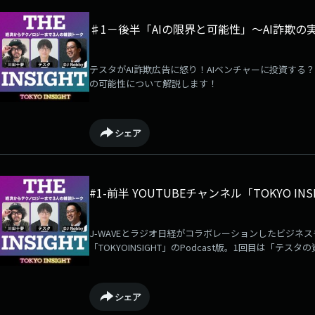
♯1－後半「AIの限界と可能性」～AI詐欺
テスタがAI詐欺広告に怒り！AIベンチャーに投資する？
の可能性について解説します！
シェア
#1-前半 YOUTUBEチャンネル「TOKYO I
J-WAVEとラジオ日経がコラボレーションしたビジネス
「TOKYOINSIGHT」のPodcast版。1回目は「
夢・DJ Nobbyの自己紹介とこれからの「THEINSI
シェア