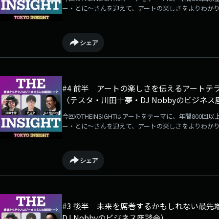
ー・とに～さんを迎えて、アートの楽しさをよりわか
ます。前半はアート×TECHで川田さん、後半はアー
つわるいろんな話を伺います！アート界の1億円プレーヤ
への投資
シェア
#4 前半 アートの楽しさを伝えるアートテ
（テスタ・川田十夢・DJ Nobbyのビジネス
今回のTHEINSIGHTはアートをテーマに、年間800
ー・とに～さんを迎えて、アートの楽しさをよりわか
ます。前半はアート×TECHで川田さん、後半はアー
つわるいろんな話を伺います！最近のアートのトレンド
アート
シェア
#3 後半 未来を席巻するかもしれない最
DJ Nobbyのビジネス座談会）