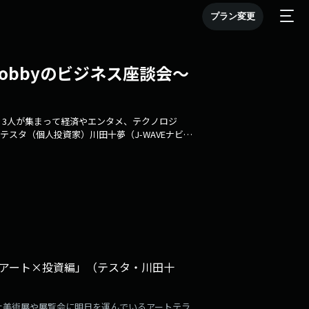
プラン変更
 Nobbyのビジネス座談会～
IGHT」3人が集まって経済やエンタメ、テクノロジ
スタ（個人投資家）川田十夢（J-WAVEナビゲ
「アート×投資編」（テスタ・川田十
回以上美術展や展覧会に明日を運んでいるアートテラ