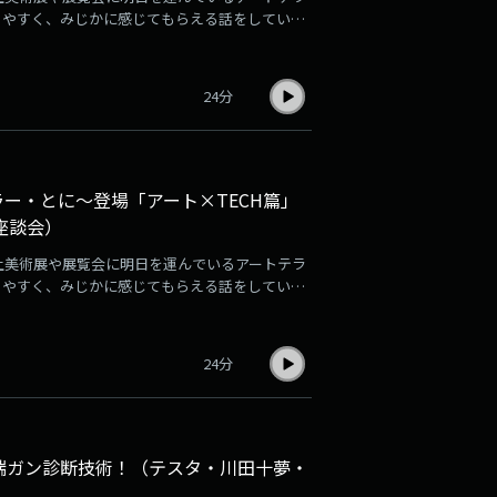
りやすく、みじかに感じてもらえる話をしていき
ト×投資でテスタさんが、とに～さんにアートにま
ーは？/NFTの市場規模/テスタが考えるアート
24分
ラー・とに～登場「アート×TECH篇」
座談会）
回以上美術展や展覧会に明日を運んでいるアートテラ
りやすく、みじかに感じてもらえる話をしていき
ト×投資でテスタさんが。とに～さんにアートにま
/大きな展覧会の準備には年月が必要/日本発の
24分
先端ガン診断技術！（テスタ・川田十夢・