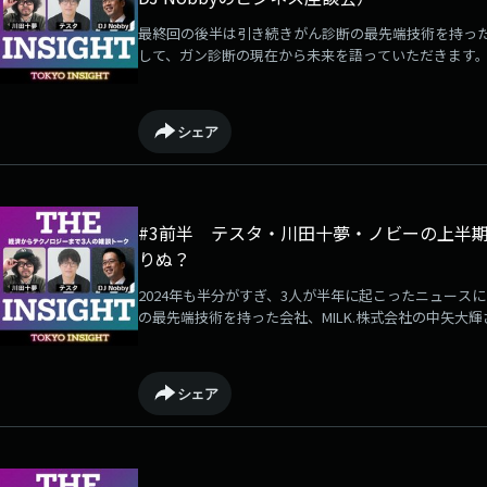
最終回の後半は引き続きがん診断の最先端技術を持った会
して、ガン診断の現在から未来を語っていただきます。
細な色の違いで見分けるカメラを開発出演者：テスタ（個
ー）DJ Nobby（ラジオDJ＋金融専門家）ゲスト：MI
シェア
#3前半 テスタ・川田十夢・ノビーの上半
りぬ？
2024年も半分がすぎ、3人が半年に起こったニュース
の最先端技術を持った会社、MILK.株式会社の中矢大
っていただきます。株価の上下がテスタの露出と連動？
微細な色の違いで見分けるカメラを開発出演者：テスタ（
ー）DJ Nobby（ラジオDJ＋金融専門家）ゲスト：MI
シェア