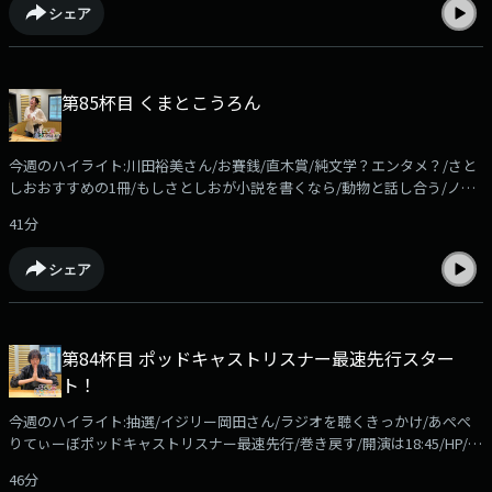
シェア
351d239da28b?share=1コーナーメール、ふつおたを募集しています！
shiori@allnightnippon.comまで！Xでの感想は、#さとしおANNPでお願い
します！番組公式Xアカウント@gyoza_rice_annp募集中のコーナー●ほ
かほかSunday「エンタメ情報に関する質問」を送ってください。佐藤栞
第85杯目 くまとこうろん
里がそれに答えながら、ほかほかのご飯を食べます。メールの件名は「ほ
かさん」でお願いします。●ケニア！！佐藤栞里がいつかは行ってみたい
と夢見る「ケニア」リスナーの皆さんも、ケニアに限らず「行ってみたい
今週のハイライト:川田裕美さん/お賽銭/直木賞/純文学？エンタメ？/さと
国」の「マックスの理想のシチュエーション」を送ってください。佐藤栞
しおおすすめの1冊/もしさとしおが小説を書くなら/動物と話し合う/ノン
里がそれに刺激され、ケニア欲を高めていきます。メールの件名は「ケニ
フィクション小説/ハム太郎/メロン知識/健やかな流し場/うわあああああ
ア」でお願いします
41分
今週のコーナーはお休み！radikoアプリなら過去回もお聴きいただけま
す！https://radiko.jp/podcast/channels/c8524951-7dc4-4ad1-aa4d-
シェア
351d239da28b?share=1コーナーメール、ふつおたを募集しています！
shiori@allnightnippon.comまで！Xでの感想は、#さとしおANNPでお願い
します！番組公式Xアカウント@gyoza_rice_annp募集中のコーナー●ほ
かほかSunday「エンタメ情報に関する質問」を送ってください。佐藤栞
第84杯目 ポッドキャストリスナー最速先行スター
里がそれに答えながら、ほかほかのご飯を食べます。メールの件名は「ほ
ト！
かさん」でお願いします。●ケニア！！佐藤栞里がいつかは行ってみたい
と夢見る「ケニア」リスナーの皆さんも、ケニアに限らず「行ってみたい
今週のハイライト:抽選/イジリー岡田さん/ラジオを聴くきっかけ/あぺぺ
国」の「マックスの理想のシチュエーション」を送ってください。佐藤栞
りてぃーぼポッドキャストリスナー最速先行/巻き戻す/開演は18:45/HP/進
里がそれに刺激され、ケニア欲を高めていきます。メールの件名は「ケニ
捗情報/水卜さん/胃袋友達/ファサード/今週のコーナーは「ほかほか
ア」でお願いします
46分
Sunday」！radikoアプリなら過去回もお聴きいただけます！