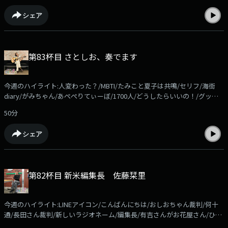
https://radiko.jp/podcast/channels/c8524951-7dc4-4ad1-aa4d-
シェア
351d239da28b?share=1コーナーメール、ふつおたを募集しています！
shiori@allnightnippon.comまで！Xでの感想は、#さとしおANNPでお願い
します！番組公式Xアカウント@gyoza_rice_annp募集中のコーナー●ほ
かほかSunday「エンタメ情報に関する質問」を送ってください。佐藤栞
第83杯目 さとしお、奏でます
里がそれに答えながら、ほかほかのご飯を食べます。メールの件名は「ほ
かさん」でお願いします。●ケニア！！佐藤栞里がいつかは行ってみたい
と夢見る「ケニア」リスナーの皆さんも、ケニアに限らず「行ってみたい
今週のハイライト:人変わった？/MBTI/たみこと夏子は共鳴/セリフ/海街
国」の「マックスの理想のシチュエーション」を送ってください。佐藤栞
diary/がみちゃん/あぺぺりてぃーぼ/1700人/どうしたらいいの！/グッズ
里がそれに刺激され、ケニア欲を高めていきます。メールの件名は「ケニ
の進捗/ぎたさわ/練習してる今週のコーナーは「佐藤栞里ギターをさわ
ア」でお願いします
50分
る」！radikoアプリなら過去回もお聴きいただけます！
https://radiko.jp/podcast/channels/c8524951-7dc4-4ad1-aa4d-
シェア
351d239da28b?share=1コーナーメール、ふつおたを募集しています！
shiori@allnightnippon.comまで！Xでの感想は、#さとしおANNPでお願い
します！番組公式Xアカウント@gyoza_rice_annp募集中のコーナー●ほ
かほかSunday「エンタメ情報に関する質問」を送ってください。佐藤栞
第82杯目 新米編集長 佐藤栞里
里がそれに答えながら、ほかほかのご飯を食べます。メールの件名は「ほ
かさん」でお願いします。●ケニア！！佐藤栞里がいつかは行ってみたい
と夢見る「ケニア」リスナーの皆さんも、ケニアに限らず「行ってみたい
今週のハイライト:LINEアイコン/こんばんにちは/おしおちゃん裁判/何十
国」の「マックスの理想のシチュエーション」を送ってください。佐藤栞
通/長田さん裁判/新しいラジオネーム/編集長/有吉さんがお花屋さん/ひろ
里がそれに刺激され、ケニア欲を高めていきます。メールの件名は「ケニ
しーもね/コウケンテツさん/逃走中/もしゾンビの世界になったら/今週の