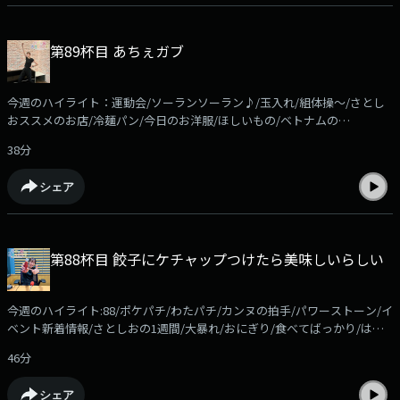
351d239da28b?share=1コーナーメール、ふつおたを募集しています！
shiori@allnightnippon.comまで！Xでの感想は、#さとしおANNPでお願い
します！番組公式Xアカウント@gyoza_rice_annp募集中のコーナーは●
第89杯目 あちぇガブ
ほかほかSunday「エンタメ情報に関する質問」を送ってください。佐藤
栞里がそれに答えながら、ほかほかのご飯を食べます。メールの件名は
「ほかさん」でお願いします。●ケニア！！佐藤栞里がいつかは行ってみ
今週のハイライト：運動会/ソーランソーラン♪/玉入れ/組体操～/さとし
たいと夢見る「ケニア」リスナーの皆さんも、ケニアに限らず「行ってみ
おススメのお店/冷麺パン/今日のお洋服/ほしいもの/ベトナムの
たい国」の「マックスの理想のシチュエーション」を送ってください。佐
麺/phuclong/あぺぺりてぃーぼ進捗状況/HP今週のコーナーはおやすみ！
藤栞里がそれに刺激され、ケニア欲を高めていきます。メールの件名は
38分
radikoアプリなら過去回もお聴きいただけます！
「ケニア」でお願いします
https://radiko.jp/podcast/channels/c8524951-7dc4-4ad1-aa4d-
シェア
351d239da28b?share=1コーナーメール、ふつおたを募集しています！
shiori@allnightnippon.comまで！Xでの感想は、#さとしおANNPでお願い
します！番組公式Xアカウント@gyoza_rice_annp募集中のコーナーは●
ほかほかSunday「エンタメ情報に関する質問」を送ってください。佐藤
第88杯目 餃子にケチャップつけたら美味しいらしい
栞里がそれに答えながら、ほかほかのご飯を食べます。メールの件名は
「ほかさん」でお願いします。●ケニア！！佐藤栞里がいつかは行ってみ
たいと夢見る「ケニア」リスナーの皆さんも、ケニアに限らず「行ってみ
今週のハイライト:88/ポケパチ/わたパチ/カンヌの拍手/パワーストーン/イ
たい国」の「マックスの理想のシチュエーション」を送ってください。佐
ベント新着情報/さとしおの1週間/大暴れ/おにぎり/食べてばっかり/はな/
藤栞里がそれに刺激され、ケニア欲を高めていきます。メールの件名は
が/餃子にケチャップ/みやけ食べる？/今週のコーナーは「ほかほか
「ケニア」でお願いします
46分
Sunday（＋餃子）」！radikoアプリなら過去回もお聴きいただけます！
https://radiko.jp/podcast/channels/c8524951-7dc4-4ad1-aa4d-
シェア
351d239da28b?share=1コーナーメール、ふつおたを募集しています！