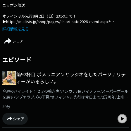
ニッポン放送
オフィシャル先行8月2日（日）23:59まで！
▶︎https://mailivis.jp/shop/pages/shiori-sato2026-event.aspx?
srsltid=AfmBOoo2i16Eaa11rGG6s1YrCByHjRA2bdJYP2gut0ZRT8fgEGBjIjoi
詳細情報を見る
～佐藤栞里25周年＆「さとしおあちぇとぺぺ」2周年記念イベント「さと
しおあぺぺりてぃーぼ！！」2026年11月2日（月）開催決定！～《番組説
シェア
明》モデルでタレントの佐藤栞里が、日々の生活で気づいたことや、趣味
である食や旅などについて、リスナーからのメールや企画コーナーを交え
て送るトーク番組！
エピソード
第92杯目 ポメラニアンとラジオをしたパーソナリテ
ィーがいるらしい。
今週のハイライト：セミの鳴き声/ハンカチ/長いマフラー/スーパーボール
を戻す/シブヤラブズの下見/オフィシャル先行は今日まで/2万周年/上柳昌
彦さんとポメラニアン/ゲストはな/冷麺パン/売上は…/そこにいてくださ
39分
い/鎌倉に忍ばせる/今週のコーナーはお休み！radikoアプリなら過去回も
お聴きいただけます！https://radiko.jp/podcast/channels/c8524951-
シェア
7dc4-4ad1-aa4d-351d239da28b?share=1コーナーメール、ふつおたを募
集しています！shiori@allnightnippon.comまで！Xでの感想は、#さとし