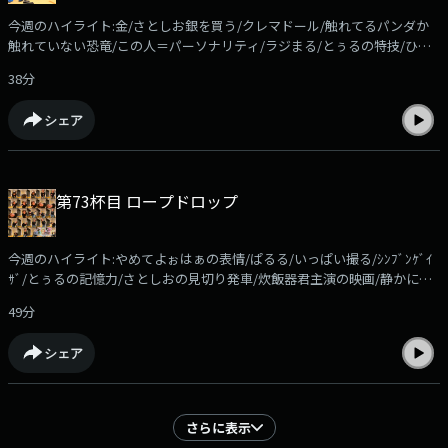
かさん」でお願いします。●ケニア！！佐藤栞里がいつかは行ってみたい
今週のハイライト:金/さとしお銀を買う/クレマドール/触れてるパンダか
と夢見る「ケニア」リスナーの皆さんも、ケニアに限らず「行ってみたい
触れていない恐竜/この人＝パーソナリティ/ラジまる/とぅるの特技/ひら
国」の「マックスの理想のシチュエーション」を送ってください。佐藤栞
やすみ/あちぇとぺぺ？？/ラジまるにメロメロ今週のコーナーはお休み！
里がそれに刺激され、ケニア欲を高めていきます。メールの件名は「ケニ
38分
radikoアプリなら過去回もお聴きいただけます！
ア」でお願いします
https://radiko.jp/podcast/channels/c8524951-7dc4-4ad1-aa4d-
シェア
351d239da28b?share=1コーナーメール、ふつおたを募集しています！
shiori@allnightnippon.comまで！Xでの感想は、#さとしおANNPでお願い
します！番組公式Xアカウント@gyoza_rice_annp募集中のコーナー●ほ
かほかSunday「エンタメ情報に関する質問」を送ってください。佐藤栞
第73杯目 ロープドロップ
里がそれに答えながら、ほかほかのご飯を食べます。メールの件名は「ほ
かさん」でお願いします。●ケニア！！佐藤栞里がいつかは行ってみたい
と夢見る「ケニア」リスナーの皆さんも、ケニアに限らず「行ってみたい
今週のハイライト:やめてよぉはぁの表情/ぱるる/いっぱい撮る/ｼﾝﾌﾞﾝｹﾞｲ
国」の「マックスの理想のシチュエーション」を送ってください。佐藤栞
ｻﾞ/とぅるの記憶力/さとしおの見切り発車/炊飯器君主演の映画/静かにし
里がそれに刺激され、ケニア欲を高めていきます。メールの件名は「ケニ
ろ！！！！/ロープドロップ/たみこさんの推し活/いんでぃぐりぶりぶ/か
ア」でお願いします
49分
みしらいしおり/今週のコーナーは「ほかほかSunday」！radikoアプリな
ら過去回もお聴きいただけます！
シェア
https://radiko.jp/podcast/channels/c8524951-7dc4-4ad1-aa4d-
351d239da28b?share=1コーナーメール、ふつおたを募集しています！
shiori@allnightnippon.comまで！Xでの感想は、#さとしおANNPでお願い
します！番組公式Xアカウント@gyoza_rice_annp募集中のコーナー●ほ
さらに表示
かほかSunday「エンタメ情報に関する質問」を送ってください。佐藤栞