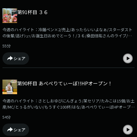
おANNPでお願いします！番組公式Xアカウント@gyoza_rice_annp募集中
のコーナーは●ほかほかSunday「エンタメ情報に関する質問」を送って
第91杯目 ３６
ください。佐藤栞里がそれに答えながら、ほかほかのご飯を食べます。メ
ールの件名は「ほかさん」でお願いします。●ケニア！！佐藤栞里がいつ
かは行ってみたいと夢見る「ケニア」リスナーの皆さんも、ケニアに限ら
今週のハイライト：冷麺ペン×2/売上/あったらいいよなぁ/スターダスト
ず「行ってみたい国」の「マックスの理想のシチュエーション」を送って
の後輩/逃げｼｭｯ/お誕生日おめでとーう！/３６/桑田佳祐さんのライブ/臨
ください。佐藤栞里がそれに刺激され、ケニア欲を高めていきます。メー
時休業/裸眼(コンタクトしてる)/ギターが上手い/有吉さんから？/書いたっ
ルの件名は「ケニア」でお願いします
55分
けなぁ？/たみこにうたれた/ﾀﾃﾅｶﾞﾄﾞｳｶﾞ今週のコーナーは「ほかほか
Sunday」！radikoアプリなら過去回もお聴きいただけます！
シェア
https://radiko.jp/podcast/channels/c8524951-7dc4-4ad1-aa4d-
351d239da28b?share=1コーナーメール、ふつおたを募集しています！
shiori@allnightnippon.comまで！Xでの感想は、#さとしおANNPでお願い
します！番組公式Xアカウント@gyoza_rice_annp募集中のコーナーは●
第90杯目 あぺぺりてぃーぼ!!HPオープン！
ほかほかSunday「エンタメ情報に関する質問」を送ってください。佐藤
栞里がそれに答えながら、ほかほかのご飯を食べます。メールの件名は
「ほかさん」でお願いします。●ケニア！！佐藤栞里がいつかは行ってみ
今週のハイライト：さとしおゆびにんぎょう/某セリア/たみこは15個/お土
たいと夢見る「ケニア」リスナーの皆さんも、ケニアに限らず「行ってみ
産/MC/とぅるがいない/もうすぐ100杯/はな/あぺぺりてぃーぼHPオープ
たい国」の「マックスの理想のシチュエーション」を送ってください。佐
ン/撮影の裏側/食べましたね？/横澤夏子さん/とにかく明るい安村さん/2
藤栞里がそれに刺激され、ケニア欲を高めていきます。メールの件名は
54分
回目のミス/山田裕貴さん今週のコーナーは「ほかほかSunday」？radiko
「ケニア」でお願いします
アプリなら過去回もお聴きいただけます！
シェア
https://radiko.jp/podcast/channels/c8524951-7dc4-4ad1-aa4d-