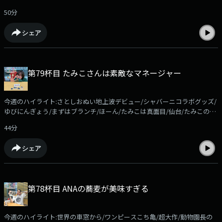
さとしおのGW/フェス/新メンバーちゃんな/保温今週のコーナーはおやす
里がそれに刺激され、ケニア欲を高めていきます。メールの件名は「ケニ
50分
み！radikoアプリなら過去回もお聴きいただけます！
ア」でお願いします
https://radiko.jp/podcast/channels/c8524951-7dc4-4ad1-aa4d-
シェア
351d239da28b?share=1コーナーメール、ふつおたを募集しています！
shiori@allnightnippon.comまで！Xでの感想は、#さとしおANNPでお願い
します！番組公式Xアカウント@gyoza_rice_annp募集中のコーナー●ほ
かほかSunday「エンタメ情報に関する質問」を送ってください。佐藤栞
第79杯目 たみこさんは素敵なマネージャー
里がそれに答えながら、ほかほかのご飯を食べます。メールの件名は「ほ
かさん」でお願いします。●ケニア！！佐藤栞里がいつかは行ってみたい
と夢見る「ケニア」リスナーの皆さんも、ケニアに限らず「行ってみたい
今週のハイライト:さとしおぬい地上波デビュー/シャバーニコラボグッズ/
国」の「マックスの理想のシチュエーション」を送ってください。佐藤栞
ゆびにんぎょう/まずはブランチ/ほーん/たみこは真面目/仙台/たみこの指
里がそれに刺激され、ケニア欲を高めていきます。メールの件名は「ケニ
令/仙台土産/さみしいから/たみこ心配のお言葉/今週のコーナーはおやす
ア」でお願いします
44分
み！radikoアプリなら過去回もお聴きいただけます！
https://radiko.jp/podcast/channels/c8524951-7dc4-4ad1-aa4d-
シェア
351d239da28b?share=1コーナーメール、ふつおたを募集しています！
shiori@allnightnippon.comまで！Xでの感想は、#さとしおANNPでお願い
します！番組公式Xアカウント@gyoza_rice_annp募集中のコーナー●ほ
かほかSunday「エンタメ情報に関する質問」を送ってください。佐藤栞
第78杯目 ANAの蕎麦が美味すぎる
里がそれに答えながら、ほかほかのご飯を食べます。メールの件名は「ほ
かさん」でお願いします。●ケニア！！佐藤栞里がいつかは行ってみたい
と夢見る「ケニア」リスナーの皆さんも、ケニアに限らず「行ってみたい
今週のハイライト:世界の車窓から/ワンピースこち亀/超大作/動物園長の
国」の「マックスの理想のシチュエーション」を送ってください。佐藤栞