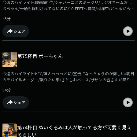
今週のハイライト:映画館1位/シャバーニとのミーグリ/ラジオネームおし
かさん」でお願いします。●ケニア！！佐藤栞里がいつかは行ってみたい
おちゃん/一通も採用されてないのに/10-FEETへ質問/和洋中/とぅるから具
と夢見る「ケニア」リスナーの皆さんも、ケニアに限らず「行ってみたい
体的なアドバイス/萌音ちゃん/雲が割れた/アイム萌歌（さとしお）/じゅ
国」の「マックスの理想のシチュエーション」を送ってください。佐藤栞
45分
る/今週のコーナーはお休み！radikoアプリなら過去回もお聴きいただけ
里がそれに刺激され、ケニア欲を高めていきます。メールの件名は「ケニ
ます！https://radiko.jp/podcast/channels/c8524951-7dc4-4ad1-aa4d-
ア」でお願いします
シェア
351d239da28b?share=1コーナーメール、ふつおたを募集しています！
shiori@allnightnippon.comまで！Xでの感想は、#さとしおANNPでお願い
します！番組公式Xアカウント@gyoza_rice_annp募集中のコーナー●ほ
かほかSunday「エンタメ情報に関する質問」を送ってください。佐藤栞
第75杯目 ボーちゃん
里がそれに答えながら、ほかほかのご飯を食べます。メールの件名は「ほ
かさん」でお願いします。●ケニア！！佐藤栞里がいつかは行ってみたい
と夢見る「ケニア」リスナーの皆さんも、ケニアに限らず「行ってみたい
今週のハイライト:KFC/ほんっっっとに/宣伝になっちゃうのが悔しい/明日
国」の「マックスの理想のシチュエーション」を送ってください。佐藤栞
のモバイルオーダー/乗りたい車/さとしおベース/サザンの皆さんが降りか
里がそれに刺激され、ケニア欲を高めていきます。メールの件名は「ケニ
かってくる/某/ボーちゃん/Theボー/きらしとめいし/✕さとしおとシャバ
ア」でお願いします
54分
ーニのお話会/今週のコーナーは「ほかほかSunday」！radikoアプリなら
過去回もお聴きいただけます！
シェア
https://radiko.jp/podcast/channels/c8524951-7dc4-4ad1-aa4d-
351d239da28b?share=1コーナーメール、ふつおたを募集しています！
shiori@allnightnippon.comまで！Xでの感想は、#さとしおANNPでお願い
します！番組公式Xアカウント@gyoza_rice_annp募集中のコーナー●ほ
第74杯目 ぬいぐるみは人が触ってる方が可愛く見え
かほかSunday「エンタメ情報に関する質問」を送ってください。佐藤栞
るらしい
里がそれに答えながら、ほかほかのご飯を食べます。メールの件名は「ほ