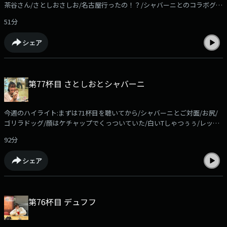
茶谷さん/さとしおさしお/名古屋行ったの！？/シャバーニとのコラボグッ
里がそれに刺激され、ケニア欲を高めていきます。メールの件名は「ケニ
ズ予約受付中/あちぇとぺぺの布陣/駐車場/日帰り愛媛県/羽田空港ANA60
ア」でお願いします
51分
番ゲート付近/今週のコーナーは...radikoアプリなら過去回もお聴きいただ
けます！https://radiko.jp/podcast/channels/c8524951-7dc4-4ad1-aa4d-
シェア
351d239da28b?share=1コーナーメール、ふつおたを募集しています！
shiori@allnightnippon.comまで！Xでの感想は、#さとしおANNPでお願い
します！番組公式Xアカウント@gyoza_rice_annp募集中のコーナー●ほ
かほかSunday「エンタメ情報に関する質問」を送ってください。佐藤栞
第77杯目 さとしおとシャバーニ
里がそれに答えながら、ほかほかのご飯を食べます。メールの件名は「ほ
かさん」でお願いします。●ケニア！！佐藤栞里がいつかは行ってみたい
と夢見る「ケニア」リスナーの皆さんも、ケニアに限らず「行ってみたい
今週のハイライト:まずは71杯目を聴いてから/シャバーニとご対面/お尻/
国」の「マックスの理想のシチュエーション」を送ってください。佐藤栞
ゴリラドッグ/顔はケチャップでくっついていた/白いTしゃつぅぅ/レッサ
里がそれに刺激され、ケニア欲を高めていきます。メールの件名は「ケニ
ーパンダドッグ/ダークホール？/キヨマサのドラミング/（園内の案内は動
ア」でお願いします
92分
物園長の茶谷園長がしてくださいました）/すみっコぐらし×東山動植物
園カプセルトイ/しろくま/うれしいお知らせ今週のコーナーはお休み！
シェア
radikoアプリなら過去回もお聴きいただけます！
https://radiko.jp/podcast/channels/c8524951-7dc4-4ad1-aa4d-
351d239da28b?share=1コーナーメール、ふつおたを募集しています！
shiori@allnightnippon.comまで！Xでの感想は、#さとしおANNPでお願い
第76杯目 デュフフ
します！番組公式Xアカウント@gyoza_rice_annp募集中のコーナー●ほ
かほかSunday「エンタメ情報に関する質問」を送ってください。佐藤栞
里がそれに答えながら、ほかほかのご飯を食べます。メールの件名は「ほ