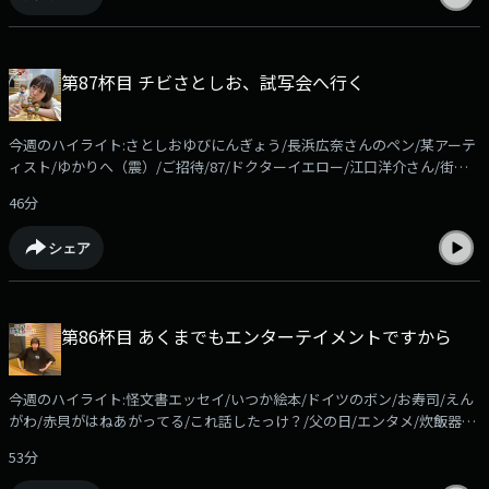
shiori@allnightnippon.comまで！Xでの感想は、#さとしおANNPでお願い
します！番組公式Xアカウント@gyoza_rice_annp募集中のコーナーは●
ほかほかSunday「エンタメ情報に関する質問」を送ってください。佐藤
第87杯目 チビさとしお、試写会へ行く
栞里がそれに答えながら、ほかほかのご飯を食べます。メールの件名は
「ほかさん」でお願いします。●ケニア！！佐藤栞里がいつかは行ってみ
たいと夢見る「ケニア」リスナーの皆さんも、ケニアに限らず「行ってみ
今週のハイライト:さとしおゆびにんぎょう/長浜広奈さんのペン/某アーテ
たい国」の「マックスの理想のシチュエーション」を送ってください。佐
ィスト/ゆかりへ（震）/ご招待/87/ドクターイエロー/江口洋介さん/街中
藤栞里がそれに刺激され、ケニア欲を高めていきます。メールの件名は
の長田さん/TOKYOMER/ドットさとしお/キャスト席/弟/球体/7月のどこか
「ケニア」でお願いします
46分
今週のコーナーはおやすみ！radikoアプリなら過去回もお聴きいただけま
す！https://radiko.jp/podcast/channels/c8524951-7dc4-4ad1-aa4d-
シェア
351d239da28b?share=1コーナーメール、ふつおたを募集しています！
shiori@allnightnippon.comまで！Xでの感想は、#さとしおANNPでお願い
します！番組公式Xアカウント@gyoza_rice_annp募集中のコーナーは●
ほかほかSunday「エンタメ情報に関する質問」を送ってください。佐藤
第86杯目 あくまでもエンターテイメントですから
栞里がそれに答えながら、ほかほかのご飯を食べます。メールの件名は
「ほかさん」でお願いします。●ケニア！！佐藤栞里がいつかは行ってみ
たいと夢見る「ケニア」リスナーの皆さんも、ケニアに限らず「行ってみ
今週のハイライト:怪文書エッセイ/いつか絵本/ドイツのボン/お寿司/えん
たい国」の「マックスの理想のシチュエーション」を送ってください。佐
がわ/赤貝がはねあがってる/これ話したっけ？/父の日/エンタメ/炊飯器君
藤栞里がそれに刺激され、ケニア欲を高めていきます。メールの件名は
の意見/横澤夏子とサウナ/水風呂/免許証の写真/今週のコーナーは「ほか
「ケニア」でお願いします
53分
ほかSunday」！radikoアプリなら過去回もお聴きいただけます！
https://radiko.jp/podcast/channels/c8524951-7dc4-4ad1-aa4d-