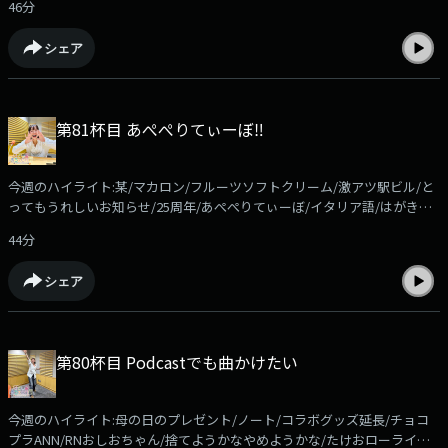
ア」でお願いします
46分
コーナーは「ほかほかSunday」！radikoアプリなら過去回もお聴きいた
だけます！https://radiko.jp/podcast/channels/c8524951-7dc4-4ad1-
シェア
aa4d-351d239da28b?share=1コーナーメール、ふつおたを募集していま
す！shiori@allnightnippon.comまで！Xでの感想は、#さとしおANNPでお
願いします！番組公式Xアカウント@gyoza_rice_annp募集中のコーナー
●ほかほかSunday「エンタメ情報に関する質問」を送ってください。佐
第81杯目 あぺぺりてぃーぼ‼
藤栞里がそれに答えながら、ほかほかのご飯を食べます。メールの件名は
「ほかさん」でお願いします。●ケニア！！佐藤栞里がいつかは行ってみ
たいと夢見る「ケニア」リスナーの皆さんも、ケニアに限らず「行ってみ
今週のハイライト:某/マカロン/フルーツソフトクリーム/激アツ駅ビル/と
たい国」の「マックスの理想のシチュエーション」を送ってください。佐
ってもうれしいお知らせ/25周年/あぺぺりてぃーぼ/イタリア語/はがき紹
藤栞里がそれに刺激され、ケニア欲を高めていきます。メールの件名は
介/ニシゴリラととかげを複数もつかなみこ/人見知りの炊飯器君/シャバー
「ケニア」でお願いします
44分
ニコラボグッズは今日まで今週のコーナーは「ほかほかSunday」！
radikoアプリなら過去回もお聴きいただけます！
シェア
https://radiko.jp/podcast/channels/c8524951-7dc4-4ad1-aa4d-
351d239da28b?share=1コーナーメール、ふつおたを募集しています！
shiori@allnightnippon.comまで！Xでの感想は、#さとしおANNPでお願い
します！番組公式Xアカウント@gyoza_rice_annp募集中のコーナー●ほ
第80杯目 Podcastでも曲かけたい
かほかSunday「エンタメ情報に関する質問」を送ってください。佐藤栞
里がそれに答えながら、ほかほかのご飯を食べます。メールの件名は「ほ
かさん」でお願いします。●ケニア！！佐藤栞里がいつかは行ってみたい
今週のハイライト:母の日のプレゼント/ノート/コラボグッズ延長/チョコ
と夢見る「ケニア」リスナーの皆さんも、ケニアに限らず「行ってみたい
プラANN/RNおしおちゃん/捨てようかなやめようかな/たけおローライズ/
国」の「マックスの理想のシチュエーション」を送ってください。佐藤栞