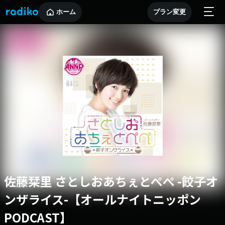
ホーム
プラン変更
佐藤栞里 さとしおあちぇとぺぺ -餃子オ
ンザライス-【オールナイトニッポン
PODCAST】