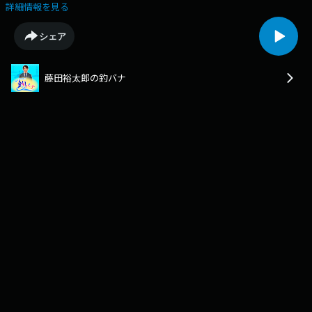
abs.co.jp/radioprogram/tsuribana/
詳細情報を見る
シェア
藤田裕太郎の釣バナ