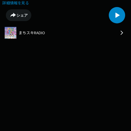
HP！👉オリジナルグッズオンラインショップはこちらMC：ほくりくアイ
詳細情報を見る
ドル部有松来未、山崎真央
シェア
まちスキRADIO