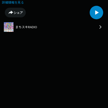
の感想はこちらまで👉LINE OPEN CHATに参加！👉番組専用HP！👉オリ
詳細情報を見る
ジナルグッズオンラインショップはこちらMC：ほくりくアイドル部有松
来未、山崎真央
シェア
まちスキRADIO