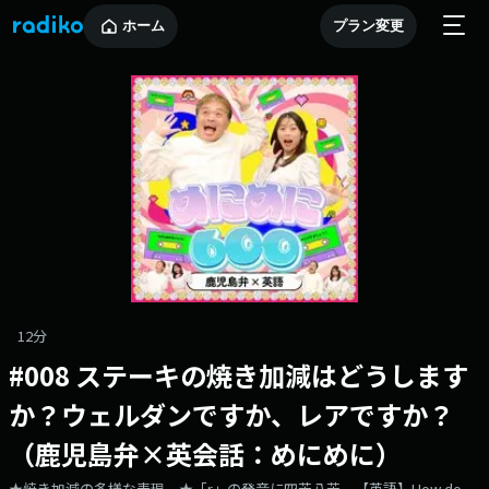
ホーム
プラン変更
12分
#008 ステーキの焼き加減はどうします
か？ウェルダンですか、レアですか？
（鹿児島弁×英会話：めにめに）
★焼き加減の多様な表現。★「r」の発音に四苦八苦。【英語】How do