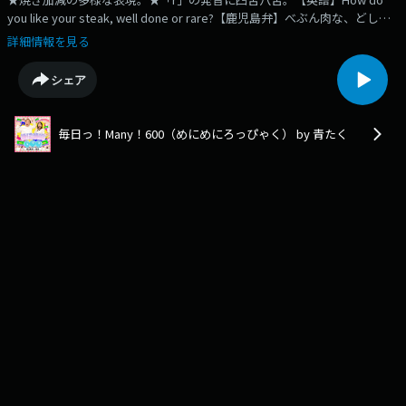
you like your steak, well done or rare?【鹿児島弁】べぶん肉な、どしこ
ばっかい焼っきゃんな？はし！ち、焼っきゃんな？そいとも、ちぃとばっ
詳細情報を見る
かい 炙んな？24.06.01OA#青たく #めにめに #めにめに600 #鹿児島 #鹿児
島弁 #英語 #lesson#translation #日本語 #Japanese #Kagoshima #MBCラ
シェア
ジオ
毎日っ！Many！600（めにめにろっぴゃく） by 青たく