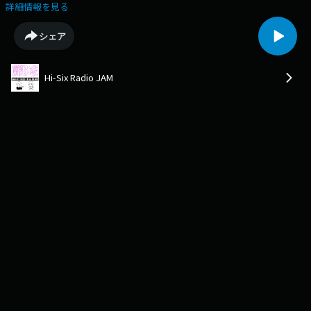
スの2人にお話を伺った模様をお送りします！遠洋航海実習の内容や船で
詳細情報を見る
の共同生活で大変だったこと、楽しかったことをお聞きしました。
シェア
Hi-Six Radio JAM