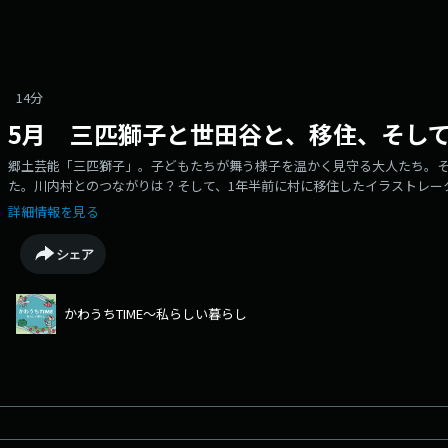
14分
5月 三匹獅子と世田谷と、移住、そし
郷土芸能「三匹獅子」。子どもたちが舞う様子を温かく見守る大人たち。
た。川内村とのつながりは？そして、1年半前に村に移住したイラストレータ
いただきました。さらに、5月31日（日）のかえるかわうちモリタロウ祭
詳細情報を見る
シェア
かわうちTIME～私らしい暮らし