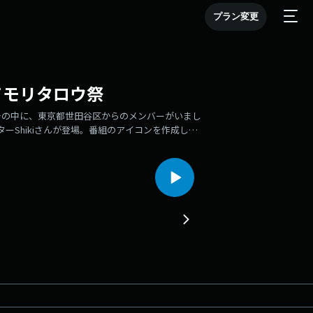
プラン変更
てモリタロウ祭
その中に、東京都世田谷区からのメンバーがいまし
ーShikiさんが登場。番組のアイコンを作成して
について、ザベちゃんにインタビューしました！