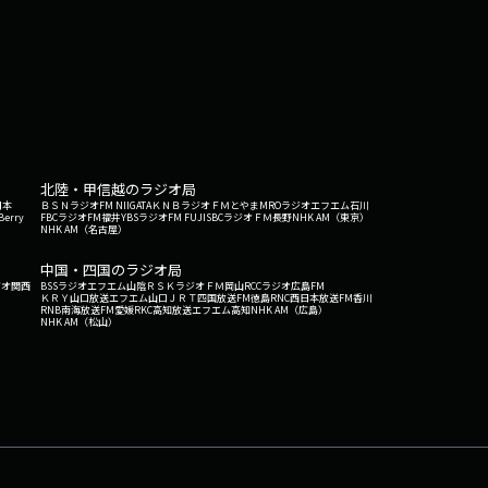
北陸・甲信越のラジオ局
日本
ＢＳＮラジオ
FM NIIGATA
ＫＮＢラジオ
ＦＭとやま
MROラジオ
エフエム石川
Berry
FBCラジオ
FM福井
YBSラジオ
FM FUJI
SBCラジオ
ＦＭ長野
NHK AM（東京）
NHK AM（名古屋）
中国・四国のラジオ局
ジオ関西
BSSラジオ
エフエム山陰
ＲＳＫラジオ
ＦＭ岡山
RCCラジオ
広島FM
ＫＲＹ山口放送
エフエム山口
ＪＲＴ四国放送
FM徳島
RNC西日本放送
FM香川
RNB南海放送
FM愛媛
RKC高知放送
エフエム高知
NHK AM（広島）
NHK AM（松山）