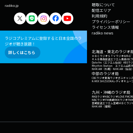
聴取について
radiko.jp
配信エリア
利用規約
プライバシーポリシー
ライセンス情報
radiko news
ラジコプレミアムに登録すると日本全国のラ
ジオが聴き放題！
北海道・東北のラジオ
詳しくはこちら
ＨＢＣラジオ
ＳＴＶラジオ
AIR-
ＲＡＢ青森放送
エフエム青森
IBC
Date fm（エフエム仙台）
ABSラ
Rhythm Station エフエム山形
NHK AM（札幌）
NHK AM（仙台
中部のラジオ局
CBCラジオ
東海ラジオ
ぎふチャン
Z
K-MIX SHIZUOKA
レディオキューブ
九州・沖縄のラジオ局
RKBラジオ
KBCラジオ
LOVE FM
CR
NBCラジオ
FM長崎
RKKラジオ
FM
宮崎放送
エフエム宮崎
ＭＢＣラジ
NHK AM（福岡）