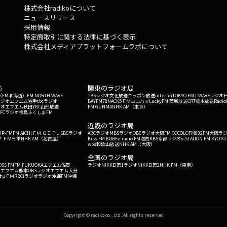
株式会社radikoについて
ニュースリリース
採用情報
特定商取引に関する法律に基づく表示
株式会社メディアプラットフォームラボについて
局
関東のラジオ局
G'（FM北海道）
FM NORTH WAVE
TBSラジオ
文化放送
ニッポン放送
interfm
TOKYO FM
J-WAVE
ラジオ
ラジオ
エフエム岩手
tbcラジオ
BAYFM78
NACK5
ＦＭヨコハマ
LuckyFM 茨城放送
CRT栃木放送
Radio
ジオ
エフエム秋田
YBC山形放送
FM GUNMA
NHK AM（東京）
RFCラジオ福島
ふくしまFM
）
近畿のラジオ局
IP-FM
FM AICHI
ＦＭ ＧＩＦＵ
SBSラジオ
ABCラジオ
MBSラジオ
OBCラジオ大阪
FM COCOLO
FM802
FM大阪
ラ
 ＦＭ三重
NHK AM（名古屋）
Kiss FM KOBE
e-radio FM滋賀
KBS京都ラジオ
α-STATION FM KYOTO
wbs和歌山放送
NHK AM（大阪）
全国のラジオ局
OSS FM
FM FUKUOKA
エフエム佐賀
ラジオNIKKEI第1
ラジオNIKKEI第2
NHK FM（東京）
Kエフエム熊本
OBSラジオ
エフエム大分
オ
μＦＭ
RBCiラジオ
ラジオ沖縄
FM沖縄
Copyright © radiko co., Ltd. All rights reserved