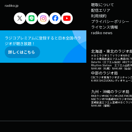
聴取について
radiko.jp
配信エリア
利用規約
プライバシーポリシー
ライセンス情報
radiko news
ラジコプレミアムに登録すると日本全国のラ
ジオが聴き放題！
北海道・東北のラジオ
詳しくはこちら
ＨＢＣラジオ
ＳＴＶラジオ
AIR-
ＲＡＢ青森放送
エフエム青森
IBC
Date fm（エフエム仙台）
ABSラ
Rhythm Station エフエム山形
NHK AM（札幌）
NHK AM（仙台
中部のラジオ局
CBCラジオ
東海ラジオ
ぎふチャン
Z
K-MIX SHIZUOKA
レディオキューブ
九州・沖縄のラジオ局
RKBラジオ
KBCラジオ
LOVE FM
CR
NBCラジオ
FM長崎
RKKラジオ
FM
宮崎放送
エフエム宮崎
ＭＢＣラジ
NHK AM（福岡）