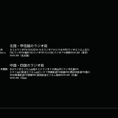
北陸・甲信越のラジオ局
日本
ＢＳＮラジオ
FM NIIGATA
ＫＮＢラジオ
ＦＭとやま
MROラジオ
エフエム石川
Berry
FBCラジオ
FM福井
YBSラジオ
FM FUJI
SBCラジオ
ＦＭ長野
NHK AM（東京）
NHK AM（名古屋）
中国・四国のラジオ局
ジオ関西
BSSラジオ
エフエム山陰
ＲＳＫラジオ
ＦＭ岡山
RCCラジオ
広島FM
ＫＲＹ山口放送
エフエム山口
ＪＲＴ四国放送
FM徳島
RNC西日本放送
FM香川
RNB南海放送
FM愛媛
RKC高知放送
エフエム高知
NHK AM（広島）
NHK AM（松山）