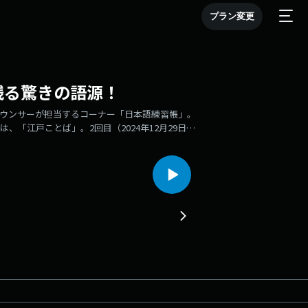
プラン変更
残る驚きの語源！
ナウンサーが担当するコーナー「日本語練習帳」。
「江戸ことば」。2回目（2024年12月29日）
た。