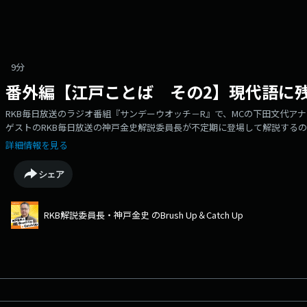
9分
番外編【江戸ことば その2】現代語に
RKB毎日放送のラジオ番組『サンデーウオッチ－R』で、MCの下田文代ア
ゲストのRKB毎日放送の神戸金史解説委員長が不定期に登場して解説するのは、
の放送は、江戸語を知ることでわかる「現代の言葉の語源」がテーマだっ
詳細情報を見る
シェア
RKB解説委員長・神戸金史 のBrush Up＆Catch Up