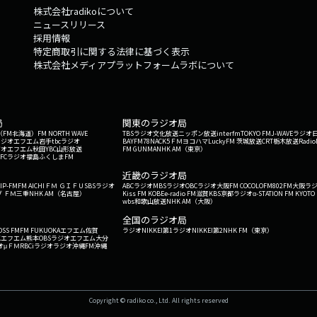
株式会社radikoについて
ニュースリリース
採用情報
特定商取引に関する法律に基づく表示
株式会社メディアプラットフォームラボについて
局
関東のラジオ局
G'（FM北海道）
FM NORTH WAVE
TBSラジオ
文化放送
ニッポン放送
interfm
TOKYO FM
J-WAVE
ラジオ
ラジオ
エフエム岩手
tbcラジオ
BAYFM78
NACK5
ＦＭヨコハマ
LuckyFM 茨城放送
CRT栃木放送
Radio
ジオ
エフエム秋田
YBC山形放送
FM GUNMA
NHK AM（東京）
RFCラジオ福島
ふくしまFM
）
近畿のラジオ局
IP-FM
FM AICHI
ＦＭ ＧＩＦＵ
SBSラジオ
ABCラジオ
MBSラジオ
OBCラジオ大阪
FM COCOLO
FM802
FM大阪
ラ
 ＦＭ三重
NHK AM（名古屋）
Kiss FM KOBE
e-radio FM滋賀
KBS京都ラジオ
α-STATION FM KYOTO
wbs和歌山放送
NHK AM（大阪）
全国のラジオ局
OSS FM
FM FUKUOKA
エフエム佐賀
ラジオNIKKEI第1
ラジオNIKKEI第2
NHK FM（東京）
Kエフエム熊本
OBSラジオ
エフエム大分
オ
μＦＭ
RBCiラジオ
ラジオ沖縄
FM沖縄
Copyright © radiko co., Ltd. All rights reserved