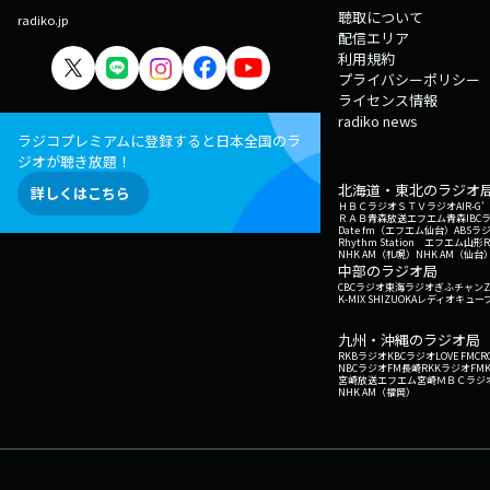
聴取について
radiko.jp
配信エリア
利用規約
プライバシーポリシー
ライセンス情報
radiko news
ラジコプレミアムに登録すると日本全国のラ
ジオが聴き放題！
北海道・東北のラジオ
詳しくはこちら
ＨＢＣラジオ
ＳＴＶラジオ
AIR-
ＲＡＢ青森放送
エフエム青森
IBC
Date fm（エフエム仙台）
ABSラ
Rhythm Station エフエム山形
NHK AM（札幌）
NHK AM（仙台
中部のラジオ局
CBCラジオ
東海ラジオ
ぎふチャン
Z
K-MIX SHIZUOKA
レディオキューブ
九州・沖縄のラジオ局
RKBラジオ
KBCラジオ
LOVE FM
CR
NBCラジオ
FM長崎
RKKラジオ
FM
宮崎放送
エフエム宮崎
ＭＢＣラジ
NHK AM（福岡）