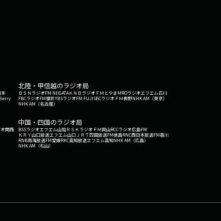
北陸・甲信越のラジオ局
日本
ＢＳＮラジオ
FM NIIGATA
ＫＮＢラジオ
ＦＭとやま
MROラジオ
エフエム石川
Berry
FBCラジオ
FM福井
YBSラジオ
FM FUJI
SBCラジオ
ＦＭ長野
NHK AM（東京）
NHK AM（名古屋）
中国・四国のラジオ局
ジオ関西
BSSラジオ
エフエム山陰
ＲＳＫラジオ
ＦＭ岡山
RCCラジオ
広島FM
ＫＲＹ山口放送
エフエム山口
ＪＲＴ四国放送
FM徳島
RNC西日本放送
FM香川
RNB南海放送
FM愛媛
RKC高知放送
エフエム高知
NHK AM（広島）
NHK AM（松山）