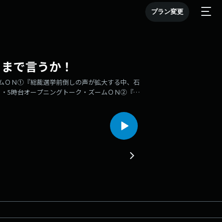
プラン変更
こまで言うか！
ムＯＮ①『総裁選挙前倒しの声が拡大する中、石
・5時台オープニングトーク・ズームＯＮ②『ア
ンディング出演者：辛坊治郎、内田雄基、青山和弘