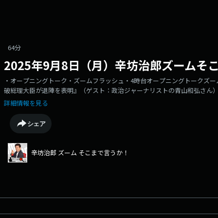
64分
2025年9月8日（月）辛坊治郎ズームそ
・オープニングトーク・ズームフラッシュ・4時台オープニングトークズー
破総理大臣が退陣を表明』（ゲスト：政治ジャーナリストの青山和弘さん）
メリカのトランプ大統領が自動車関税を引き下げる大統領令に署名』・エ
詳細情報を見る
シェア
辛坊治郎 ズーム そこまで言うか！