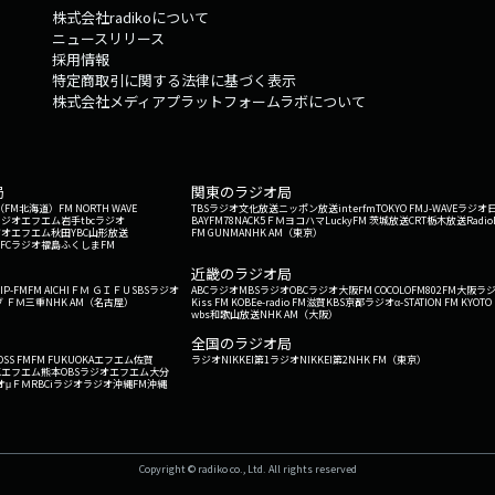
株式会社radikoについて
ニュースリリース
採用情報
特定商取引に関する法律に基づく表示
株式会社メディアプラットフォームラボについて
局
関東のラジオ局
G'（FM北海道）
FM NORTH WAVE
TBSラジオ
文化放送
ニッポン放送
interfm
TOKYO FM
J-WAVE
ラジオ
ラジオ
エフエム岩手
tbcラジオ
BAYFM78
NACK5
ＦＭヨコハマ
LuckyFM 茨城放送
CRT栃木放送
Radio
ジオ
エフエム秋田
YBC山形放送
FM GUNMA
NHK AM（東京）
RFCラジオ福島
ふくしまFM
）
近畿のラジオ局
IP-FM
FM AICHI
ＦＭ ＧＩＦＵ
SBSラジオ
ABCラジオ
MBSラジオ
OBCラジオ大阪
FM COCOLO
FM802
FM大阪
ラ
 ＦＭ三重
NHK AM（名古屋）
Kiss FM KOBE
e-radio FM滋賀
KBS京都ラジオ
α-STATION FM KYOTO
wbs和歌山放送
NHK AM（大阪）
全国のラジオ局
OSS FM
FM FUKUOKA
エフエム佐賀
ラジオNIKKEI第1
ラジオNIKKEI第2
NHK FM（東京）
Kエフエム熊本
OBSラジオ
エフエム大分
オ
μＦＭ
RBCiラジオ
ラジオ沖縄
FM沖縄
Copyright © radiko co., Ltd. All rights reserved