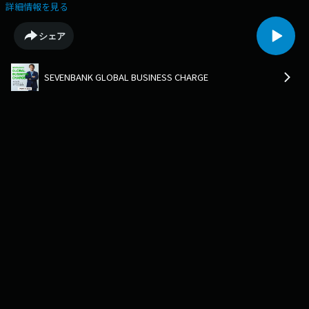
ん 第１回。楽器を弾けないゆーいちさんが楽器を作ろうと思った理由と
詳細情報を見る
は。（放送では入りきらなかったトークも含め、ノーカットでお届けしま
す。）
シェア
SEVENBANK GLOBAL BUSINESS CHARGE