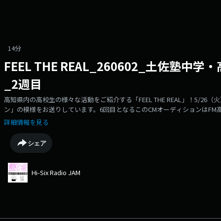
14分
FEEL THE REAL_260602_土佐塾
_2週目
高知県内の高校生の様々な活動をご紹介する「FEEL THE REAL」！5/2
ン」の模様をお送りしています。6回目となるこのCMオーディションはFM
を制作するにあたってそのCMのナレーションを担当する生徒の皆さんを選抜
詳細情報を見る
さんが登場！素晴らしいナレーションを披露してくれました！
シェア
Hi-Six Radio JAM