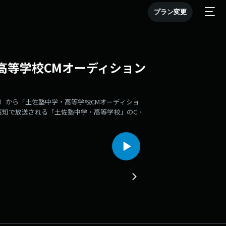
プラン変更
中学・高等学校CMオーディション
6（火）から「土佐塾中学・高等学校CMオーディショ
高知で放送される「土佐塾中学・高等学校」のCM
するもの！2週目（6/2放送）も個性豊かな生徒