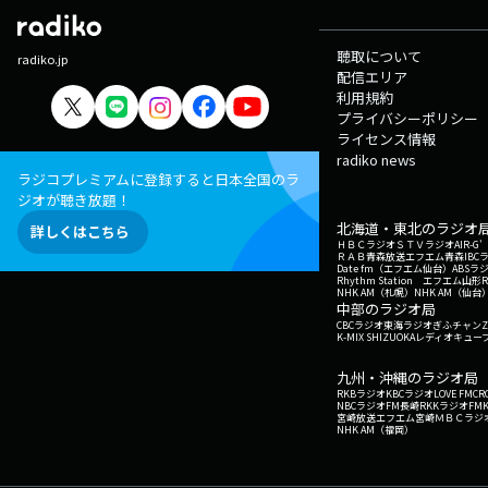
聴取について
radiko.jp
配信エリア
利用規約
プライバシーポリシー
ライセンス情報
radiko news
ラジコプレミアムに登録すると日本全国のラ
ジオが聴き放題！
北海道・東北のラジオ
詳しくはこちら
ＨＢＣラジオ
ＳＴＶラジオ
AIR-
ＲＡＢ青森放送
エフエム青森
IBC
Date fm（エフエム仙台）
ABSラ
Rhythm Station エフエム山形
NHK AM（札幌）
NHK AM（仙台
中部のラジオ局
CBCラジオ
東海ラジオ
ぎふチャン
Z
K-MIX SHIZUOKA
レディオキューブ
九州・沖縄のラジオ局
RKBラジオ
KBCラジオ
LOVE FM
CR
NBCラジオ
FM長崎
RKKラジオ
FM
宮崎放送
エフエム宮崎
ＭＢＣラジ
NHK AM（福岡）