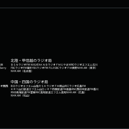
北陸・甲信越のラジオ局
日本
ＢＳＮラジオ
FM NIIGATA
ＫＮＢラジオ
ＦＭとやま
MROラジオ
エフエム石川
Berry
FBCラジオ
FM福井
YBSラジオ
FM FUJI
SBCラジオ
ＦＭ長野
NHK AM（東京）
NHK AM（名古屋）
中国・四国のラジオ局
ジオ関西
BSSラジオ
エフエム山陰
ＲＳＫラジオ
ＦＭ岡山
RCCラジオ
広島FM
ＫＲＹ山口放送
エフエム山口
ＪＲＴ四国放送
FM徳島
RNC西日本放送
FM香川
RNB南海放送
FM愛媛
RKC高知放送
エフエム高知
NHK AM（広島）
NHK AM（松山）