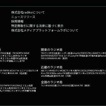
株式会社radikoについて
ニュースリリース
採用情報
特定商取引に関する法律に基づく表示
株式会社メディアプラットフォームラボについて
局
関東のラジオ局
G'（FM北海道）
FM NORTH WAVE
TBSラジオ
文化放送
ニッポン放送
interfm
TOKYO FM
J-WAVE
ラジオ
ラジオ
エフエム岩手
tbcラジオ
BAYFM78
NACK5
ＦＭヨコハマ
LuckyFM 茨城放送
CRT栃木放送
Radio
ジオ
エフエム秋田
YBC山形放送
FM GUNMA
NHK AM（東京）
RFCラジオ福島
ふくしまFM
）
近畿のラジオ局
IP-FM
FM AICHI
ＦＭ ＧＩＦＵ
SBSラジオ
ABCラジオ
MBSラジオ
OBCラジオ大阪
FM COCOLO
FM802
FM大阪
ラ
 ＦＭ三重
NHK AM（名古屋）
Kiss FM KOBE
e-radio FM滋賀
KBS京都ラジオ
α-STATION FM KYOTO
wbs和歌山放送
NHK AM（大阪）
全国のラジオ局
OSS FM
FM FUKUOKA
エフエム佐賀
ラジオNIKKEI第1
ラジオNIKKEI第2
NHK FM（東京）
Kエフエム熊本
OBSラジオ
エフエム大分
オ
μＦＭ
RBCiラジオ
ラジオ沖縄
FM沖縄