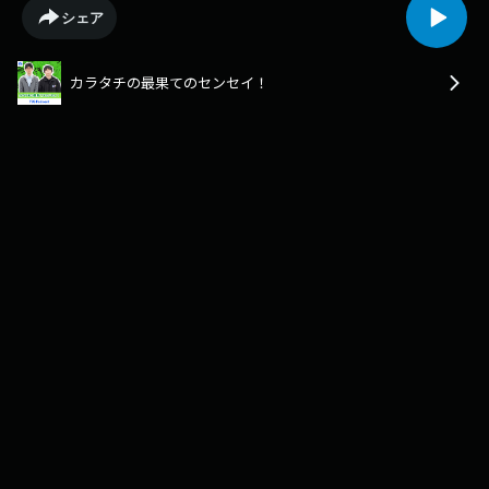
ャンキープラン（￥990/月）・メンバーシップ限定ミニ動画●無修正プラ
シェア
ン（￥1,790/月）・「最果てのセンセイ」収録の生配信（最終月曜の夜8
時半～予定）・抽選で30名様にデジタルスマホ壁紙をトレーディングカー
ドにしてプレゼント●無修正流出プラン（￥2,390/月）・月イチの生配信
カラタチの最果てのセンセイ！
を2日間アーカイブ（月曜配信で水曜までアーカイブします）・月1回、誰
も分からないカラタチクイズを出題！正解者になにかしらプレゼント
https://www.youtube.com/channel/UCbuODunJdUYevvPzjtzqGFQ/join＊
上位レベルには下位レベルの特典がすべて含まれますーーーーーー「N93
カラタチの最果てのセンセイ！」吉本興業所属、お笑いコンビ「 #カラタ
チ 」アイドルオタクの前田壮太とエロゲもといPCゲームオタクの大山和
也が、推しへの愛を語り尽くすオタクキュレーションバラエティ！メッセ
ージはこちらから：
https://www.fussy.fun/info/20240418_newformLearn more about your
ad choices. Visit podcastchoices.com/adchoices