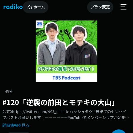
ホーム
プラン変更
45分
#120「逆襲の前田とモテキの大山」
公式Xhttps://twitter.com/N93_saihateハッシュタグ #最果てのセンセイ
でポストお願いします！ーーーーーーYouTubeでメンバーシップが始まり
ました！●2軍3軍プラン（￥490/月）・コメントやチャットで特別なバッ
詳細情報を見る
ジやスタンプが使える・毎月、謎のデジタルスマホ壁紙が届く●最果てジ