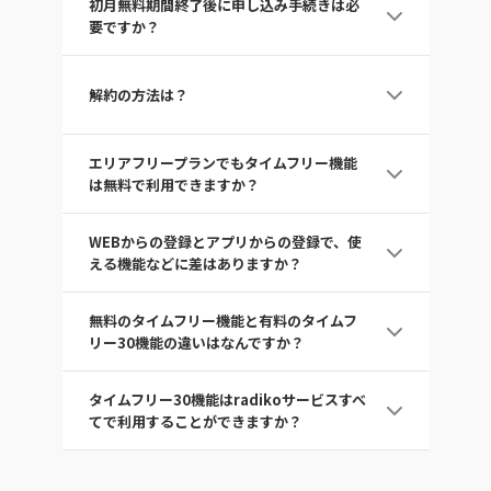
初月無料期間終了後に申し込み手続きは必
になります。
初月無料期間は登録日を含む月末までとなってお
要ですか？
り、期間中の解約であれば、料金は発生しませ
ん。
初月無料期間終了後に自動的に更新手続きがされ
例：4/25に登録した場合、初月無料期間は4/30ま
ますので、
でになります。
解約の方法は？
改めて手続きを行う必要はなく、そのままラジコ
のサービスをお楽しみいただけます。
会員情報ページよりお手続きいただくことで、い
エリアフリープランでもタイムフリー機能
つでも解約できます。
初月無料期間中の解約であれば、料金は発生しま
は無料で利用できますか？
せん。詳しくは
FAQ
をご覧ください。
解約すると無料プランへ移行します。無料プラン
エリアフリープランでも無料のタイムフリー機能
でもタイムフリー機能等はご利用いただけます。
WEBからの登録とアプリからの登録で、使
（過去7日以内に放送された番組を再生し始めて
から24時間以内であれば合計3時間聴取可能）を
える機能などに差はありますか？
ご利用いただけます。タイムフリー30機能をご利
用いただく場合は、有料のタイムフリー30プラン
使える機能に差はございません。どちらから登録
またはダブルプランへの登録が必要になります。
無料のタイムフリー機能と有料のタイムフ
しても同じ機能をご利用いただけます。
ただし、無料期間や料金、登録方法が異なります
リー30機能の違いはなんですか？
ので、詳しくは
FAQ
をご覧ください。
タイムフリー機能は過去7日以内までに放送され
タイムフリー30機能はradikoサービスすべ
た番組を、その番組を再生し始めてから24時間以
内であれば、合計3時間まで聴くことができま
てで利用することができますか？
す。
タイムフリー30機能は過去30日以内までに放送さ
v8.2.0以上のradikoアプリとPCサイトでのみご利
れた番組を、聴取制限なく何回でも聴くことがで
用いただけます。radiko +FMやradiko auto等の
きます。