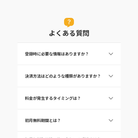
よくある質問
登録時に必要な情報はありますか？
メールアドレス、パスワードと簡単なプロフィー
ルのみでご登録いただけます。
決済方法はどのような種類がありますか？
※プロフィールは登録状況を確認する際やパスワ
ードの再設定時にもご利用することがございます
ので、正しい情報のご入力をお願いいたします。
クレジットカード、PayPal、キャリア決済（d払
い、auかんたん決済、ソフトバンクまとめて支
料金が発生するタイミングは？
払い・ワイモバイルまとめて支払い）、アプリ内
課金（Google、Apple）など様々な支払い方法に
対応しています。
ご登録いただいた時点から料金が発生します。
※初めてのご登録の場合は、次月分から料金が発
初月無料期間とは？
生します（登録初月無料）。
ラジコプレミアムを無料でお試しいただける期間