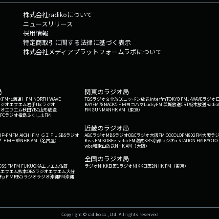
株式会社radikoについて
ニュースリリース
採用情報
特定商取引に関する法律に基づく表示
株式会社メディアプラットフォームラボについて
局
関東のラジオ局
G'（FM北海道）
FM NORTH WAVE
TBSラジオ
文化放送
ニッポン放送
interfm
TOKYO FM
J-WAVE
ラジオ
ラジオ
エフエム岩手
tbcラジオ
BAYFM78
NACK5
ＦＭヨコハマ
LuckyFM 茨城放送
CRT栃木放送
Radio
ジオ
エフエム秋田
YBC山形放送
FM GUNMA
NHK AM（東京）
RFCラジオ福島
ふくしまFM
）
近畿のラジオ局
IP-FM
FM AICHI
ＦＭ ＧＩＦＵ
SBSラジオ
ABCラジオ
MBSラジオ
OBCラジオ大阪
FM COCOLO
FM802
FM大阪
ラ
 ＦＭ三重
NHK AM（名古屋）
Kiss FM KOBE
e-radio FM滋賀
KBS京都ラジオ
α-STATION FM KYOTO
wbs和歌山放送
NHK AM（大阪）
全国のラジオ局
OSS FM
FM FUKUOKA
エフエム佐賀
ラジオNIKKEI第1
ラジオNIKKEI第2
NHK FM（東京）
Kエフエム熊本
OBSラジオ
エフエム大分
オ
μＦＭ
RBCiラジオ
ラジオ沖縄
FM沖縄
Copyright © radiko co., Ltd. All rights reserved