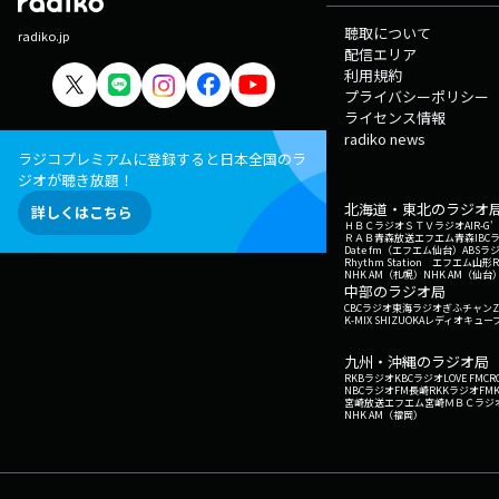
聴取について
radiko.jp
配信エリア
利用規約
プライバシーポリシー
ライセンス情報
radiko news
ラジコプレミアムに登録すると日本全国のラ
ジオが聴き放題！
北海道・東北のラジオ
詳しくはこちら
ＨＢＣラジオ
ＳＴＶラジオ
AIR-
ＲＡＢ青森放送
エフエム青森
IBC
Date fm（エフエム仙台）
ABSラ
Rhythm Station エフエム山形
NHK AM（札幌）
NHK AM（仙台
中部のラジオ局
CBCラジオ
東海ラジオ
ぎふチャン
Z
K-MIX SHIZUOKA
レディオキューブ
九州・沖縄のラジオ局
RKBラジオ
KBCラジオ
LOVE FM
CR
NBCラジオ
FM長崎
RKKラジオ
FM
宮崎放送
エフエム宮崎
ＭＢＣラジ
NHK AM（福岡）