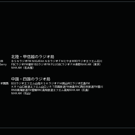
北陸・甲信越のラジオ局
日本
ＢＳＮラジオ
FM NIIGATA
ＫＮＢラジオ
ＦＭとやま
MROラジオ
エフエム石川
Berry
FBCラジオ
FM福井
YBSラジオ
FM FUJI
SBCラジオ
ＦＭ長野
NHK AM（東京）
NHK AM（名古屋）
中国・四国のラジオ局
ジオ関西
BSSラジオ
エフエム山陰
ＲＳＫラジオ
ＦＭ岡山
RCCラジオ
広島FM
ＫＲＹ山口放送
エフエム山口
ＪＲＴ四国放送
FM徳島
RNC西日本放送
FM香川
RNB南海放送
FM愛媛
RKC高知放送
エフエム高知
NHK AM（広島）
NHK AM（松山）