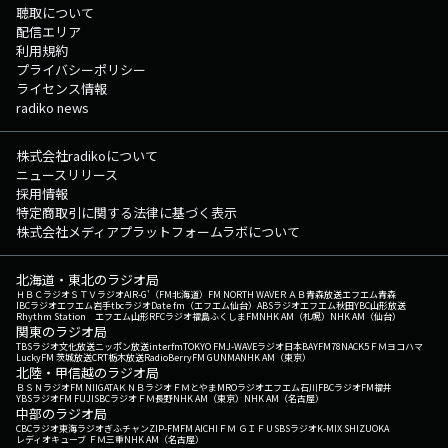
聴取について
配信エリア
利用規約
プライバシーポリシー
ライセンス情報
radiko news
株式会社radikoについて
ニュースリリース
採用情報
特定商取引に関する法律に基づく表示
株式会社メディアプラットフォームラボについて
北海道・東北のラジオ局
ＨＢＣラジオ
ＳＴＶラジオ
AIR-G'（FM北海道）
FM NORTH WAVE
ＲＡＢ青森放送
エフエム青森
IBCラジオ
エフエム岩手
tbcラジオ
Date fm（エフエム仙台）
ABSラジオ
エフエム秋田
YBC山形放送
Rhythm Station エフエム山形
RFCラジオ福島
ふくしまFM
NHK AM（札幌）
NHK AM（仙台）
関東のラジオ局
TBSラジオ
文化放送
ニッポン放送
interfm
TOKYO FM
J-WAVE
ラジオ日本
BAYFM78
NACK5
ＦＭヨコハマ
LuckyFM 茨城放送
CRT栃木放送
RadioBerry
FM GUNMA
NHK AM（東京）
北陸・甲信越のラジオ局
ＢＳＮラジオ
FM NIIGATA
ＫＮＢラジオ
ＦＭとやま
MROラジオ
エフエム石川
FBCラジオ
FM福井
YBSラジオ
FM FUJI
SBCラジオ
ＦＭ長野
NHK AM（東京）
NHK AM（名古屋）
中部のラジオ局
CBCラジオ
東海ラジオ
ぎふチャン
ZIP-FM
FM AICHI
ＦＭ ＧＩＦＵ
SBSラジオ
K-MIX SHIZUOKA
レディオキューブ ＦＭ三重
NHK AM（名古屋）