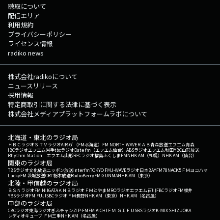
聴取について
配信エリア
利用規約
プライバシーポリシー
ライセンス情報
radiko news
株式会社radikoについて
ニュースリリース
採用情報
特定商取引に関する法律に基づく表示
株式会社メディアプラットフォームラボについて
北海道・東北のラジオ局
ＨＢＣラジオ
ＳＴＶラジオ
AIR-G'（FM北海道）
FM NORTH WAVE
ＲＡＢ青森放送
エフエム青森
IBCラジオ
エフエム岩手
tbcラジオ
Date fm（エフエム仙台）
ABSラジオ
エフエム秋田
YBC山形放送
Rhythm Station エフエム山形
RFCラジオ福島
ふくしまFM
NHK AM（札幌）
NHK AM（仙台）
関東のラジオ局
TBSラジオ
文化放送
ニッポン放送
interfm
TOKYO FM
J-WAVE
ラジオ日本
BAYFM78
NACK5
ＦＭヨコハマ
LuckyFM 茨城放送
CRT栃木放送
RadioBerry
FM GUNMA
NHK AM（東京）
北陸・甲信越のラジオ局
ＢＳＮラジオ
FM NIIGATA
ＫＮＢラジオ
ＦＭとやま
MROラジオ
エフエム石川
FBCラジオ
FM福井
YBSラジオ
FM FUJI
SBCラジオ
ＦＭ長野
NHK AM（東京）
NHK AM（名古屋）
中部のラジオ局
CBCラジオ
東海ラジオ
ぎふチャン
ZIP-FM
FM AICHI
ＦＭ ＧＩＦＵ
SBSラジオ
K-MIX SHIZUOKA
レディオキューブ ＦＭ三重
NHK AM（名古屋）