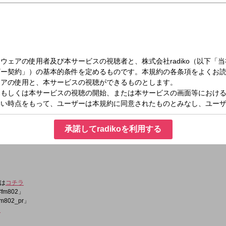
（日）21:00～22:00
 GARDEN
ーンをピックアップ！BE'O×Paul Blanco×Aile The Shotaのスペシャルインタビュ
セージも到着。
承諾してradikoを利用する
は
コチラ
fm802」
m802_pr」
ラ