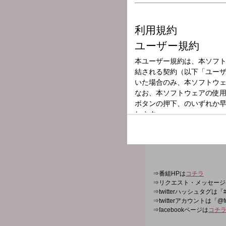
放送局
放送時間
2025年5月18日
番組名
802 BINTANG
韓国のK-HIPHOP・R&Bシ
語るedhiii boiからメッ
⇒番組HPは
コチラ
⇒リクエスト・メッセージ
⇒twitterハッシュタグは「#
⇒twitterアカウントは「@f
⇒facebookページは
コチ