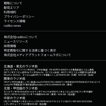
聴取について
配信エリア
利用規約
プライバシーポリシー
ライセンス情報
radiko news
株式会社radikoについて
ニュースリリース
採用情報
特定商取引に関する法律に基づく表示
株式会社メディアプラットフォームラボについて
北海道・東北のラジオ局
ＨＢＣラジオ
ＳＴＶラジオ
AIR-G'（FM北海道）
FM NORTH WAVE
ＲＡＢ青森放送
エフエム青森
IBCラジオ
エフエム岩手
tbcラジオ
Date fm（エフエム仙台）
ABSラジオ
エフエム秋田
YBC山形放送
Rhythm Station エフエム山形
RFCラジオ福島
ふくしまFM
NHK AM（札幌）
NHK AM（仙台）
関東のラジオ局
TBSラジオ
文化放送
ニッポン放送
interfm
TOKYO FM
J-WAVE
ラジオ日本
BAYFM78
NACK5
ＦＭヨコハマ
LuckyFM 茨城放送
CRT栃木放送
RadioBerry
FM GUNMA
NHK AM（東京）
北陸・甲信越のラジオ局
ＢＳＮラジオ
FM NIIGATA
ＫＮＢラジオ
ＦＭとやま
MROラジオ
エフエム石川
FBCラジオ
FM福井
YBSラジオ
FM FUJI
SBCラジオ
ＦＭ長野
NHK AM（東京）
NHK AM（名古屋）
中部のラジオ局
CBCラジオ
東海ラジオ
ぎふチャン
ZIP-FM
FM AICHI
ＦＭ ＧＩＦＵ
SBSラジオ
K-MIX SHIZUOKA
レディオキューブ ＦＭ三重
NHK AM（名古屋）