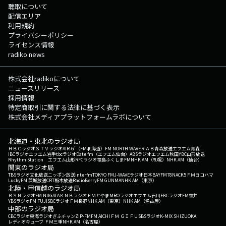
聴取について
配信エリア
利用規約
プライバシーポリシー
ライセンス情報
radiko news
株式会社radikoについて
ニュースリリース
採用情報
特定商取引に関する法律に基づく表示
株式会社メディアプラットフォームラボについて
北海道・東北のラジオ局
ＨＢＣラジオ
ＳＴＶラジオ
AIR-G'（FM北海道）
FM NORTH WAVE
ＲＡＢ青森放送
エフエム青森
IBCラジオ
エフエム岩手
tbcラジオ
Date fm（エフエム仙台）
ABSラジオ
エフエム秋田
YBC山形放送
Rhythm Station エフエム山形
RFCラジオ福島
ふくしまFM
NHK AM（札幌）
NHK AM（仙台）
関東のラジオ局
TBSラジオ
文化放送
ニッポン放送
interfm
TOKYO FM
J-WAVE
ラジオ日本
BAYFM78
NACK5
ＦＭヨコハマ
LuckyFM 茨城放送
CRT栃木放送
RadioBerry
FM GUNMA
NHK AM（東京）
北陸・甲信越のラジオ局
ＢＳＮラジオ
FM NIIGATA
ＫＮＢラジオ
ＦＭとやま
MROラジオ
エフエム石川
FBCラジオ
FM福井
YBSラジオ
FM FUJI
SBCラジオ
ＦＭ長野
NHK AM（東京）
NHK AM（名古屋）
中部のラジオ局
CBCラジオ
東海ラジオ
ぎふチャン
ZIP-FM
FM AICHI
ＦＭ ＧＩＦＵ
SBSラジオ
K-MIX SHIZUOKA
レディオキューブ ＦＭ三重
NHK AM（名古屋）