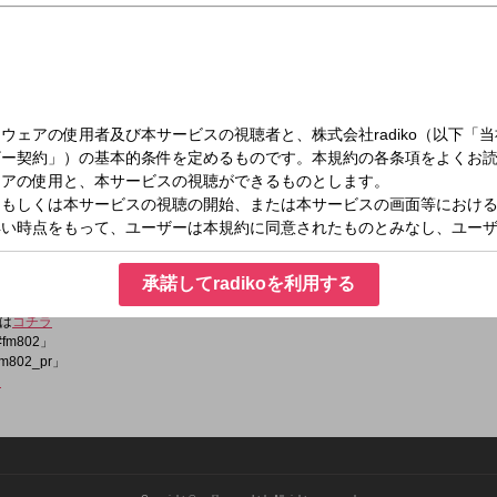
日）06:00～07:00
US(6時台)
るグッドミュージックをDJ田中 麻希がお届けする2時間の生放送！
承諾してradikoを利用する
は
コチラ
fm802」
m802_pr」
ラ