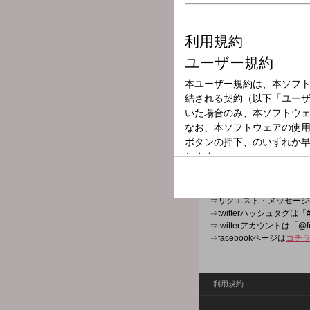
放送局
放送時間
2025年7月6日（
番組名
WEEKEND PL
アナタの週末を“プラス”す
⇒番組HPは
コチラ
⇒リクエスト・メッセージ
⇒twitterハッシュタグは「#
⇒twitterアカウントは「@f
⇒facebookページは
コチ
利用規約