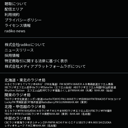
聴取について
配信エリア
利用規約
プライバシーポリシー
ライセンス情報
radiko news
株式会社radikoについて
ニュースリリース
採用情報
特定商取引に関する法律に基づく表示
株式会社メディアプラットフォームラボについて
北海道・東北のラジオ局
ＨＢＣラジオ
ＳＴＶラジオ
AIR-G'（FM北海道）
FM NORTH WAVE
ＲＡＢ青森放送
エフエム青森
IBCラジオ
エフエム岩手
tbcラジオ
Date fm（エフエム仙台）
ABSラジオ
エフエム秋田
YBC山形放送
Rhythm Station エフエム山形
RFCラジオ福島
ふくしまFM
NHK AM（札幌）
NHK AM（仙台）
関東のラジオ局
TBSラジオ
文化放送
ニッポン放送
interfm
TOKYO FM
J-WAVE
ラジオ日本
BAYFM78
NACK5
ＦＭヨコハマ
LuckyFM 茨城放送
CRT栃木放送
RadioBerry
FM GUNMA
NHK AM（東京）
北陸・甲信越のラジオ局
ＢＳＮラジオ
FM NIIGATA
ＫＮＢラジオ
ＦＭとやま
MROラジオ
エフエム石川
FBCラジオ
FM福井
YBSラジオ
FM FUJI
SBCラジオ
ＦＭ長野
NHK AM（東京）
NHK AM（名古屋）
中部のラジオ局
CBCラジオ
東海ラジオ
ぎふチャン
ZIP-FM
FM AICHI
ＦＭ ＧＩＦＵ
SBSラジオ
K-MIX SHIZUOKA
レディオキューブ ＦＭ三重
NHK AM（名古屋）