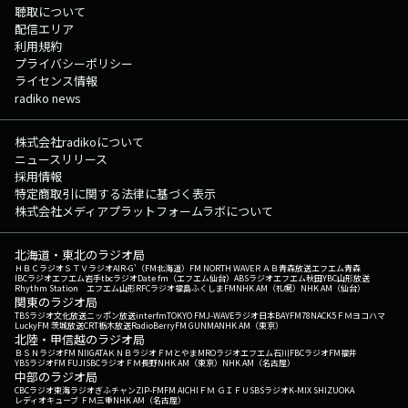
聴取について
配信エリア
利用規約
プライバシーポリシー
ライセンス情報
radiko news
株式会社radikoについて
ニュースリリース
採用情報
特定商取引に関する法律に基づく表示
株式会社メディアプラットフォームラボについて
北海道・東北のラジオ局
ＨＢＣラジオ
ＳＴＶラジオ
AIR-G'（FM北海道）
FM NORTH WAVE
ＲＡＢ青森放送
エフエム青森
IBCラジオ
エフエム岩手
tbcラジオ
Date fm（エフエム仙台）
ABSラジオ
エフエム秋田
YBC山形放送
Rhythm Station エフエム山形
RFCラジオ福島
ふくしまFM
NHK AM（札幌）
NHK AM（仙台）
関東のラジオ局
TBSラジオ
文化放送
ニッポン放送
interfm
TOKYO FM
J-WAVE
ラジオ日本
BAYFM78
NACK5
ＦＭヨコハマ
LuckyFM 茨城放送
CRT栃木放送
RadioBerry
FM GUNMA
NHK AM（東京）
北陸・甲信越のラジオ局
ＢＳＮラジオ
FM NIIGATA
ＫＮＢラジオ
ＦＭとやま
MROラジオ
エフエム石川
FBCラジオ
FM福井
YBSラジオ
FM FUJI
SBCラジオ
ＦＭ長野
NHK AM（東京）
NHK AM（名古屋）
中部のラジオ局
CBCラジオ
東海ラジオ
ぎふチャン
ZIP-FM
FM AICHI
ＦＭ ＧＩＦＵ
SBSラジオ
K-MIX SHIZUOKA
レディオキューブ ＦＭ三重
NHK AM（名古屋）