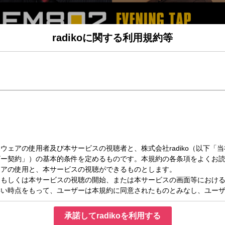
radikoに関する利用規約等
（水）19:00～20:00
(19時台)
 Wednesday＊
。
豆知識を紹介するヨ＊♪
承諾してradikoを利用する
 BABY'S】生出演!!