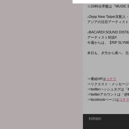
☆20時台序盤は『MUSIC 
♪Zepp New Taipei
アジアの注目アーティスト
♪BACARDI SOUND DISTI
アーティスト対談!!
今週からは、【RIP SLY
本日も、夕方から夜へ、元
⇒番組HPは
コチラ
⇒リクエスト・メッセージ
⇒twitterハッシュタグは「#
⇒twitterアカウントは「@f
⇒facebookページは
コチ
利用規約