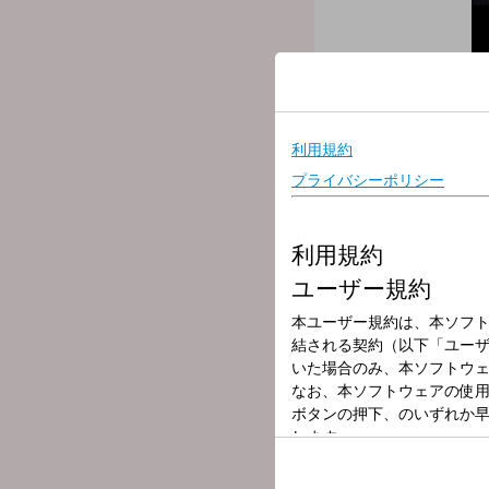
放送局
放送時間
2025年8月13日
番組名
EVENING TAP
＊田中乃絵のEVENING TAP
☆18時台後半
【asmi】新曲初オンエア!!
☆19時台冒頭は…
【 今日のハピメシ 】☆彡
＊本日も頑張ったアナタへ
ハッピーメニューの提案、
☆19時台中盤は…
ゲスト【FUNKEY MONKEY