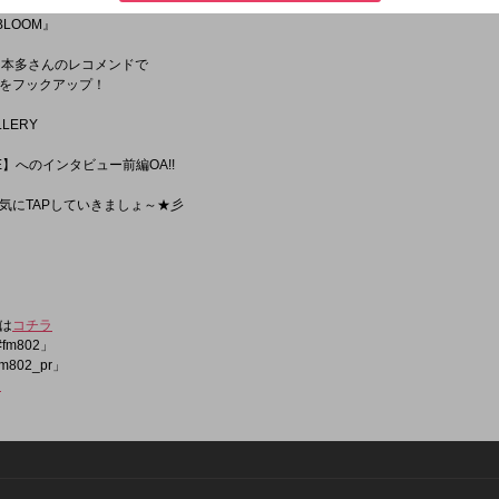
BLOOM』
支配人・本多さんのレコメンドで
をフックアップ！
LLERY
ME】へのインタビュー前編OA!!
気にTAPしていきましょ～★彡
は
コチラ
fm802」
m802_pr」
ラ