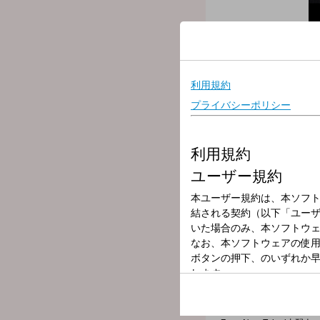
放送局
放送時間
2025年9月3日（
番組名
EVENING TAP
＊田中乃絵のEVENING TAP
☆19時台冒頭は…
【 今日のハピメシ 】☆彡
＊本日も頑張ったアナタへ
ハッピーメニューの提案、
☆19時台中盤は…
ゲスト【Omoinotake】登場
☆20時台序盤は『MUSIC 