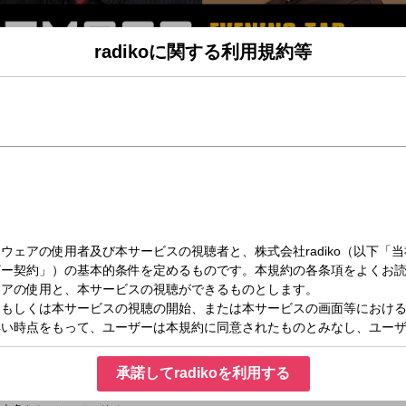
radikoに関する利用規約等
水）18:00～19:00
(18時台)
 Wednesday＊
。
豆知識を紹介するヨ＊♪
!!
承諾してradikoを利用する
BLOOM』