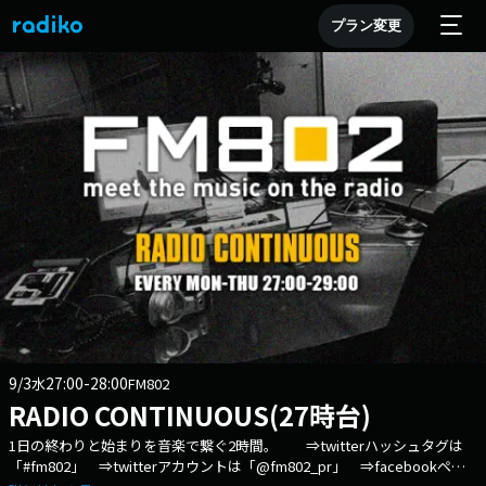
プラン変更
9/3
27:00-28:00
水
FM802
RADIO CONTINUOUS(27時台)
1日の終わりと始まりを音楽で繋ぐ2時間。 ⇒twitterハッシュタグは
「#fm802」 ⇒twitterアカウントは「@fm802_pr」 ⇒facebookペー