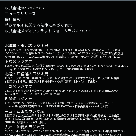
株式会社radikoについて
ニュースリリース
採用情報
特定商取引に関する法律に基づく表示
株式会社メディアプラットフォームラボについて
北海道・東北のラジオ局
ＨＢＣラジオ
ＳＴＶラジオ
AIR-G'（FM北海道）
FM NORTH WAVE
ＲＡＢ青森放送
エフエム青森
IBCラジオ
エフエム岩手
tbcラジオ
Date fm（エフエム仙台）
ABSラジオ
エフエム秋田
YBC山形放送
Rhythm Station エフエム山形
RFCラジオ福島
ふくしまFM
NHK AM（札幌）
NHK AM（仙台）
関東のラジオ局
TBSラジオ
文化放送
ニッポン放送
interfm
TOKYO FM
J-WAVE
ラジオ日本
BAYFM78
NACK5
ＦＭヨコハマ
LuckyFM 茨城放送
CRT栃木放送
RadioBerry
FM GUNMA
NHK AM（東京）
北陸・甲信越のラジオ局
ＢＳＮラジオ
FM NIIGATA
ＫＮＢラジオ
ＦＭとやま
MROラジオ
エフエム石川
FBCラジオ
FM福井
YBSラジオ
FM FUJI
SBCラジオ
ＦＭ長野
NHK AM（東京）
NHK AM（名古屋）
中部のラジオ局
CBCラジオ
東海ラジオ
ぎふチャン
ZIP-FM
FM AICHI
ＦＭ ＧＩＦＵ
SBSラジオ
K-MIX SHIZUOKA
レディオキューブ ＦＭ三重
NHK AM（名古屋）
近畿のラジオ局
ABCラジオ
MBSラジオ
OBCラジオ大阪
FM COCOLO
FM802
FM大阪
ラジオ関西
Kiss FM KOBE
e-radio FM滋賀
KBS京都ラジオ
α-STATION FM KYOTO
wbs和歌山放送
NHK AM（大阪）
中国・四国のラジオ局
BSSラジオ
エフエム山陰
ＲＳＫラジオ
ＦＭ岡山
RCCラジオ
広島FM
ＫＲＹ山口放送
エフエム山口
ＪＲＴ四国放送
FM徳島
RNC西日本放送
FM香川
RNB南海放送
FM愛媛
RKC高知放送
エフエム高知
NHK AM（広島）
NHK AM（松山）
九州・沖縄のラジオ局
RKBラジオ
KBCラジオ
LOVE FM
CROSS FM
FM FUKUOKA
エフエム佐賀
NBCラジオ
FM長崎
RKKラジオ
FMKエフエム熊本
OBSラジオ
エフエム大分
宮崎放送
エフエム宮崎
ＭＢＣラジオ
μＦＭ
RBCiラジオ