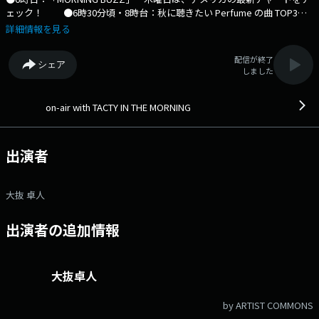
ェック！ ●6時30分頃・8時台：秋に聴きたい Perfume の曲 TOP3カ
ウントダウン！ ●7時20分頃：ECC presents MY DREAM 英語クイ
詳細情報を見る
ズに参加、正解した方のなかから抽選で1名の方に “ECC presents MY
DREAM”ロゴ入りスマートスピーカーをプレゼント！ ●8時台：
配信が終了
シェア
10minutesMIX 秋の音楽祭 踊り編 TOYO TIRES Good To Go！
しました
●10時台：目覚めすっきりの日！爽やかに1日を始められそうなミニ
mix ⇒番組HPはコチラ ⇒リクエスト・メッセージはコチラ
⇒twitterハッシュタグは「#fm802」 ⇒twitterアカウントは
on-air with TACTY IN THE MORNING
「@fm802_pr」 ⇒facebookページはコチラ
出演者
大抜 卓人
出演者の追加情報
大抜卓人
by ARTIST COMMONS