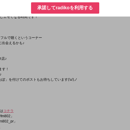
承諾してradikoを利用する
クアップ！
しエモくなる時間です！
曲をフルで聴くというコーナー
に出会えるかも♪
来店♪
ます！
♪
ぽ」を付けてのポストもお待ちしています('ω')ノ
は
コチラ
fm802」
m802_pr」
ラ