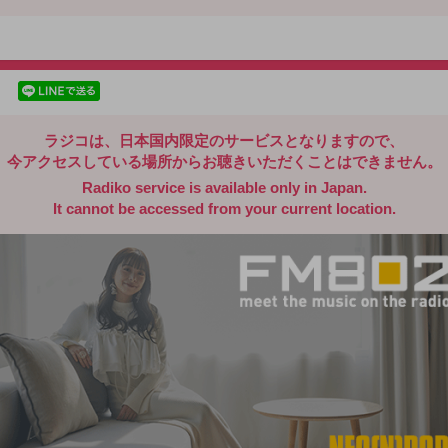
radiko.jp
facebookでシェア
lineでシェア
ラジコは、日本国内限定のサービスとなりますので、
今アクセスしている場所からお聴きいただくことはできません。
Radiko service is available only in Japan.
It cannot be accessed from your current location.