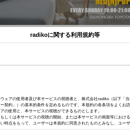
radikoに関する利用規約等
（日）19:00～20:00
9時台)
！
ポップな情報が飛び出す2時間をお届けします♪
を迎える準備をしながら'新しい'話題をシェアしませんか？
いてほしいことを大募集！
ヤモヤしていることなどなど、、、
いてほしい話をメッセージで送ってくださいね!(^^)!
！などの普通のメッセージも大歓迎です！