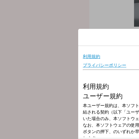
放送局
放送時間
2025年9月28日
番組名
NEO(N)POP(1
豊田穂乃花のNEO(N)POP
明日誰かに話したくなる、
日曜日の夜、新たな一週間
この番組では、ちょっと聞
恋バナや新生活・新年度モ
ラジオだからこそ言える、聞
もちろん、今何してるよ～
☆番組menu☆