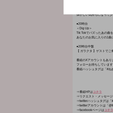
●19時台
＜平成なう＞
平成に流行ったものをピッ
懐かしい気持ちになって少
●20時台
＜Dig Up＞
Tik Tokでバズったあの
あなたのお気に入りの1曲
●20時台中盤
【 ガラクタ 】ゲストでご
番組のXアカウントもあり
フォローお待ちしています
番組ハッシュタグは「#ねお
⇒番組HPは
コチラ
⇒リクエスト・メッセージ
⇒twitterハッシュタグは「#
⇒twitterアカウントは「@f
⇒facebookページは
コチ