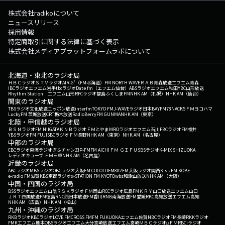
株式会社radikoについて
ニュースリリース
採用情報
特定商取引に関する法律に基づく表示
株式会社メディアプラットフォームラボについて
北海道・東北のラジオ局
ＨＢＣラジオ
ＳＴＶラジオ
AIR-G'（FM北海道）
FM NORTH WAVE
ＲＡＢ青森放送
エフエム青森
IBCラジオ
エフエム岩手
tbcラジオ
Date fm（エフエム仙台）
ABSラジオ
エフエム秋田
YBC山形放送
Rhythm Station エフエム山形
RFCラジオ福島
ふくしまFM
NHK AM（札幌）
NHK AM（仙台）
関東のラジオ局
TBSラジオ
文化放送
ニッポン放送
interfm
TOKYO FM
J-WAVE
ラジオ日本
BAYFM78
NACK5
ＦＭヨコハマ
LuckyFM 茨城放送
CRT栃木放送
RadioBerry
FM GUNMA
NHK AM（東京）
北陸・甲信越のラジオ局
ＢＳＮラジオ
FM NIIGATA
ＫＮＢラジオ
ＦＭとやま
MROラジオ
エフエム石川
FBCラジオ
FM福井
YBSラジオ
FM FUJI
SBCラジオ
ＦＭ長野
NHK AM（東京）
NHK AM（名古屋）
中部のラジオ局
CBCラジオ
東海ラジオ
ぎふチャン
ZIP-FM
FM AICHI
ＦＭ ＧＩＦＵ
SBSラジオ
K-MIX SHIZUOKA
レディオキューブ ＦＭ三重
NHK AM（名古屋）
近畿のラジオ局
ABCラジオ
MBSラジオ
OBCラジオ大阪
FM COCOLO
FM802
FM大阪
ラジオ関西
Kiss FM KOBE
e-radio FM滋賀
KBS京都ラジオ
α-STATION FM KYOTO
wbs和歌山放送
NHK AM（大阪）
中国・四国のラジオ局
BSSラジオ
エフエム山陰
ＲＳＫラジオ
ＦＭ岡山
RCCラジオ
広島FM
ＫＲＹ山口放送
エフエム山口
ＪＲＴ四国放送
FM徳島
RNC西日本放送
FM香川
RNB南海放送
FM愛媛
RKC高知放送
エフエム高知
NHK AM（広島）
NHK AM（松山）
九州・沖縄のラジオ局
RKBラジオ
KBCラジオ
LOVE FM
CROSS FM
FM FUKUOKA
エフエム佐賀
NBCラジオ
FM長崎
RKKラジオ
FMKエフエム熊本
OBSラジオ
エフエム大分
宮崎放送
エフエム宮崎
ＭＢＣラジオ
μＦＭ
RBCiラジオ