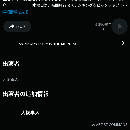
介！ 水曜日は、映画興行収入ランキングをピックアップ！
●6時30分頃・8時台：秋に聴きたい 米津玄師 の曲 TOP3カウントダ
詳細情報を見る
ウン ●8時台：10 minutes MIX ドラマ主題歌 2010年代
MIX ローソン「GOOD THINGS KANSAI」プリペイドカード
配信が終了
シェア
2000円分のプレゼント ●9時台：サラヤ CHERRS FOR YOUR LIFE
しました
●10時台：JR西日本「WEST NAVISTATION」 10月は山陰をピックアッ
プ！ あなたの「山陰の面白い場所やグルメ情報」をおまちし
ています。 旅行券1万円分のプレゼント(1名)&旅のお供に聴
on-air with TACTY IN THE MORNING
きたい曲Mix e-Topiのコーナーは、「大阪エキウエ音楽
祭」をご紹介！ ⇒番組HPはコチラ ⇒リクエスト・メッセー
ジはコチラ ⇒twitterハッシュタグは「#fm802」 ⇒twitterアカウント
出演者
は「@fm802_pr」 ⇒facebookページはコチラ
大抜 卓人
出演者の追加情報
大抜卓人
by ARTIST COMMONS