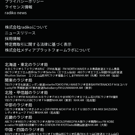
プライバシーポリシー
ライセンス情報
radiko news
株式会社radikoについて
ニュースリリース
採用情報
特定商取引に関する法律に基づく表示
株式会社メディアプラットフォームラボについて
北海道・東北のラジオ局
ＨＢＣラジオ
ＳＴＶラジオ
AIR-G'（FM北海道）
FM NORTH WAVE
ＲＡＢ青森放送
エフエム青森
IBCラジオ
エフエム岩手
tbcラジオ
Date fm（エフエム仙台）
ABSラジオ
エフエム秋田
YBC山形放送
Rhythm Station エフエム山形
RFCラジオ福島
ふくしまFM
NHK AM（札幌）
NHK AM（仙台）
関東のラジオ局
TBSラジオ
文化放送
ニッポン放送
interfm
TOKYO FM
J-WAVE
ラジオ日本
BAYFM78
NACK5
ＦＭヨコハマ
LuckyFM 茨城放送
CRT栃木放送
RadioBerry
FM GUNMA
NHK AM（東京）
北陸・甲信越のラジオ局
ＢＳＮラジオ
FM NIIGATA
ＫＮＢラジオ
ＦＭとやま
MROラジオ
エフエム石川
FBCラジオ
FM福井
YBSラジオ
FM FUJI
SBCラジオ
ＦＭ長野
NHK AM（東京）
NHK AM（名古屋）
中部のラジオ局
CBCラジオ
東海ラジオ
ぎふチャン
ZIP-FM
FM AICHI
ＦＭ ＧＩＦＵ
SBSラジオ
K-MIX SHIZUOKA
レディオキューブ ＦＭ三重
NHK AM（名古屋）
近畿のラジオ局
ABCラジオ
MBSラジオ
OBCラジオ大阪
FM COCOLO
FM802
FM大阪
ラジオ関西
Kiss FM KOBE
e-radio FM滋賀
KBS京都ラジオ
α-STATION FM KYOTO
wbs和歌山放送
NHK AM（大阪）
中国・四国のラジオ局
BSSラジオ
エフエム山陰
ＲＳＫラジオ
ＦＭ岡山
RCCラジオ
広島FM
ＫＲＹ山口放送
エフエム山口