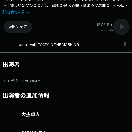
ト！慌しい朝のひとときに、誰もが歌える聴き馴染みの選曲と、その日の
仕事場で学校で話題になること間違いなしの知りたい情報満載の5時
詳細情報を見る
間。 ⇒番組HPはコチラ ⇒リクエスト・メッセージはコチラ
⇒twitterハッシュタグは「#fm802」 ⇒twitterアカウントは
配信が終了
シェア
「@fm802_pr」 ⇒facebookページはコチラ
しました
on-air with TACTY IN THE MORNING
出演者
大抜 卓人、RADWIMPS
出演者の追加情報
大抜卓人