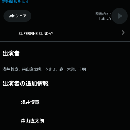
もらっています。 今週はポーランドからメッセージが到着！
詳細情報を見る
☆『We are the ”WORD”』 日ごろ使っている日本語にスポットをあてて
その成り立ちを考える時間 ▼9時台 ☆『HIDE and SING』 日曜の朝
配信が終了
シェア
の頭シャキッとタイム。 3曲目の共通点を見つけてもらう歌のかくれん
しました
ぼ。 ☆『UMEKITA GET THE CHANCE』 グランフロント大阪・グラン
グリーン大阪で活躍するストリートミュージシャン 「MUSIC BUSKER」
の情報をお届け ☆十明がゲストで登場！ ▼10時台 ☆『日産大
SUPERFINE SUNDAY
阪 Music Party』 今週のテーマは【愛知県出身アーティスト】
☆『MORNING STORY』 ストーリーテラー浅井博章が物語の世界へご案
内 ▼11時台 ☆『Brillia Living Talk』 日曜日のブランチタイムに、
出演者
アーティストのメッセージと、 ‘快適で充実した生活’を楽しくイメージ
する時間をお届け。 森山直太朗からメッセージ到着！ ☆みさきがゲ
ストで登場！ ●グッズプレゼント プレゼント１ SUPERFINE
浅井 博章、森山直太朗、みさき、森 大翔、十明
SUNDAYオリジナルモバイルバッテリー：スパ充 → 2名の方♪ プレ
ゼント２ Brillia オリジナルグッズ → 番組Xにてご応募受付中♪ ーー
出演者の追加情報
ーーーーーーーーー 欲しい！という方はこちら↓
https://funky802.com/service/Request/index/member/1707 から「プ
レゼントを希望する！」にチェックをつけて、 必要事項を記入の上ご応
募くださ ⇒番組HPはコチラ ⇒リクエスト・メッセージはコ
浅井博章
チラ ⇒twitterハッシュタグは「#fm802」 ⇒twitterアカウントは
「@fm802_pr」 ⇒facebookページはコチラ
森山直太朗