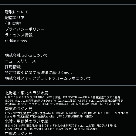
聴取について
配信エリア
利用規約
プライバシーポリシー
ライセンス情報
radiko news
株式会社radikoについて
ニュースリリース
採用情報
特定商取引に関する法律に基づく表示
株式会社メディアプラットフォームラボについて
北海道・東北のラジオ局
ＨＢＣラジオ
ＳＴＶラジオ
AIR-G'（FM北海道）
FM NORTH WAVE
ＲＡＢ青森放送
エフエム青森
IBCラジオ
エフエム岩手
tbcラジオ
Date fm（エフエム仙台）
ABSラジオ
エフエム秋田
YBC山形放送
Rhythm Station エフエム山形
RFCラジオ福島
ふくしまFM
NHK AM（札幌）
NHK AM（仙台）
関東のラジオ局
TBSラジオ
文化放送
ニッポン放送
interfm
TOKYO FM
J-WAVE
ラジオ日本
BAYFM78
NACK5
ＦＭヨコハマ
LuckyFM 茨城放送
CRT栃木放送
RadioBerry
FM GUNMA
NHK AM（東京）
北陸・甲信越のラジオ局
ＢＳＮラジオ
FM NIIGATA
ＫＮＢラジオ
ＦＭとやま
MROラジオ
エフエム石川
FBCラジオ
FM福井
YBSラジオ
FM FUJI
SBCラジオ
ＦＭ長野
NHK AM（東京）
NHK AM（名古屋）
中部のラジオ局