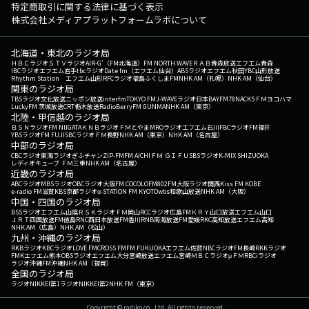
特定商取引に関する法律に基づく表示
株式会社メディアプラットフォームラボについて
北海道・東北のラジオ局
ＨＢＣラジオ
ＳＴＶラジオ
AIR-G'（FM北海道）
FM NORTH WAVE
ＲＡＢ青森放送
エフエム青森
IBCラジオ
エフエム岩手
tbcラジオ
Date fm（エフエム仙台）
ABSラジオ
エフエム秋田
YBC山形放送
Rhythm Station エフエム山形
RFCラジオ福島
ふくしまFM
NHK AM（札幌）
NHK AM（仙台）
関東のラジオ局
TBSラジオ
文化放送
ニッポン放送
interfm
TOKYO FM
J-WAVE
ラジオ日本
BAYFM78
NACK5
ＦＭヨコハマ
LuckyFM 茨城放送
CRT栃木放送
RadioBerry
FM GUNMA
NHK AM（東京）
北陸・甲信越のラジオ局
ＢＳＮラジオ
FM NIIGATA
ＫＮＢラジオ
ＦＭとやま
MROラジオ
エフエム石川
FBCラジオ
FM福井
YBSラジオ
FM FUJI
SBCラジオ
ＦＭ長野
NHK AM（東京）
NHK AM（名古屋）
中部のラジオ局
CBCラジオ
東海ラジオ
ぎふチャン
ZIP-FM
FM AICHI
ＦＭ ＧＩＦＵ
SBSラジオ
K-MIX SHIZUOKA
レディオキューブ ＦＭ三重
NHK AM（名古屋）
近畿のラジオ局
ABCラジオ
MBSラジオ
OBCラジオ大阪
FM COCOLO
FM802
FM大阪
ラジオ関西
Kiss FM KOBE
e-radio FM滋賀
KBS京都ラジオ
α-STATION FM KYOTO
wbs和歌山放送
NHK AM（大阪）
中国・四国のラジオ局
BSSラジオ
エフエム山陰
ＲＳＫラジオ
ＦＭ岡山
RCCラジオ
広島FM
ＫＲＹ山口放送
エフエム山口
ＪＲＴ四国放送
FM徳島
RNC西日本放送
FM香川
RNB南海放送
FM愛媛
RKC高知放送
エフエム高知
NHK AM（広島）
NHK AM（松山）
九州・沖縄のラジオ局
RKBラジオ
KBCラジオ
LOVE FM
CROSS FM
FM FUKUOKA
エフエム佐賀
NBCラジオ
FM長崎
RKKラジオ
FMKエフエム熊本
OBSラジオ
エフエム大分
宮崎放送
エフエム宮崎
ＭＢＣラジオ
μＦＭ
RBCiラジオ
ラジオ沖縄
FM沖縄
NHK AM（福岡）
全国のラジオ局
ラジオNIKKEI第1
ラジオNIKKEI第2
NHK FM（東京）
Copyright © radiko co., Ltd. All rights reserved