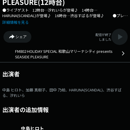
PLEASURE(12時台)
●ライブゲスト 12時台…汐れいらが登場♪ 14時台…
HARUNA(SCANDAL)が登場♪ 16時台…渋谷すばるが登場♪ ●プレゼ
ント ☆「和歌山マリーナシティ豪遊ツアー」→ ぺア 3 組 6 名の方に！
詳細情報を見る
※和歌山マリーナシティホテル宿泊券、黒潮温泉入浴券、 黒潮市場プリ
ペイドカード“手札”1万円分、 ポルトヨーロッパのスタンダードパスの
配信が終了
シェア
豪華セットです◎ ☆タイムリクエストにリクエストしてくれた方の中
しました
から 黒潮市場のオススメお土産をプレゼント! 13時台⇒「秋ソング リ
クエスト♪」 15時台⇒「空ソング リクエスト♪」 ●特集・企画
FM802 HOLIDAY SPECIAL 和歌山マリーナシティ presents
『FM802 HOLIDAY SPECIAL 和歌山マリーナシティ presents SEASIDE
SEASIDE PLEASURE
PLEASURE』 和歌山マリーナシティの特設ステージから、 DJ中島ヒ
ロト と DJ 加藤真樹子が、 FM802のスタジオから、DJ 田中乃絵が 7時
間にわたって生放送でお届け！！ 美しい和歌山の風景とともに、 夏を
出演者
楽しく過ごす心地良い音楽と情報をたっぷりお送りします！ 和歌山市の
耳寄り情報も詳しくご紹介◎ そして、ライブゲストに 「汐れいら」
「HARUNA(SCANDAL)」 「渋谷すばる」の 3 組が登場！ 番組ホーム
中島 ヒロト、加藤 真樹子、田中 乃絵、HARUNA(SCANDAL)、渋谷すば
ページはこちら → https://funky802.com/seaside/ ----------------
る、汐れいら
-------------- ◆スマホ・PCでラジオが聴ける『radiko』なら、全国で
FM802が聴けます！→http://funky802.com/i/radiko ◆「タイムフリー」
出演者の追加情報
機能を使えば、放送後1週間、いつでも好きな時間に聴くことができます
♪ ◆エリア外の方は、radiko.jpプレミアムに登録すれば、全国どこから
でも聴けます♪ ------------------------------ ⇒番組HPはコ
チラ ⇒リクエスト・メッセージはコチラ ⇒twitterハッシュタグは
中島ヒロト