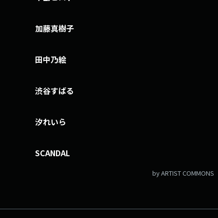
「#fm802」 ⇒twitterアカウントは「@fm802_pr」 ⇒facebookペー
ジはコチラ
加藤真樹子
田中乃絵
渋谷すばる
汐れいら
SCANDAL
by ARTIST COMMONS