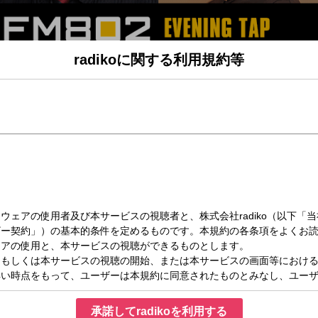
radikoに関する利用規約等
（月）18:00～19:00
(18時台)
つFunkyな夜に寄り添う楽曲と情報をお送りする３時間。
E TAP」
ーティストが気分でテーマを一つ選んでトーク、
だ選曲をしてくれます。
が登場。
7」
組ピックアップし、そのアーティストにまつわるクイズを7問出題。
跡を辿るコーナーです。
承諾してradikoを利用する