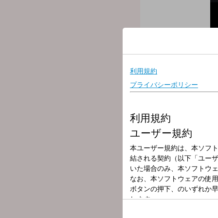
放送局
放送時間
2025年11月3日
番組名
EVENING TAP
OSAKAのStylishか
【今夜の番組メニュー】
☆19時台中盤→「FEEL TH
このコーナーでは、毎回ア
そしてそのテーマにちなん
今夜は、Sakurashimeji
☆20時台前半→「TRACK 
毎回あるアーティストを1
クイズでアーティストの軌