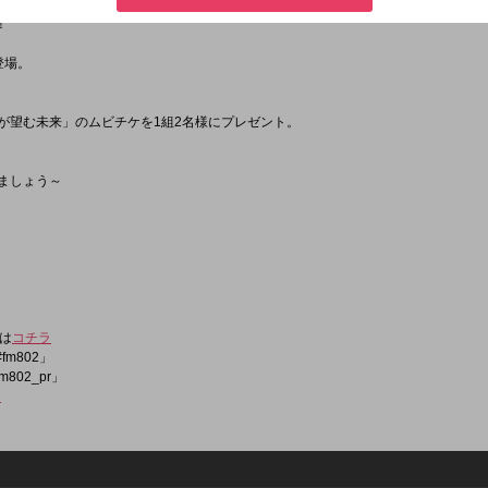
ストは、LUNA SEAです。
！
登場。
らが望む未来」のムビチケを1組2名様にプレゼント。
きましょう～
は
コチラ
fm802」
m802_pr」
ラ