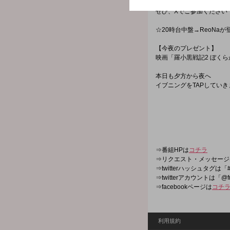
今夜のピックアップアーティ
ぜひ、Xでご参加ください
☆20時台中盤→ReoNaが
【今夜のプレゼント】
映画「羅小黒戦記2 ぼく
本日も夕方から夜へ
イブニングをTAPしてい
⇒番組HPは
コチラ
⇒リクエスト・メッセージ
⇒twitterハッシュタグは「#
⇒twitterアカウントは「@f
⇒facebookページは
コチ
利用規約