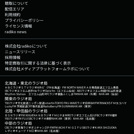
聴取について
配信エリア
利用規約
プライバシーポリシー
ライセンス情報
radiko news
株式会社radikoについて
ニュースリリース
採用情報
特定商取引に関する法律に基づく表示
株式会社メディアプラットフォームラボについて
北海道・東北のラジオ局
ＨＢＣラジオ
ＳＴＶラジオ
AIR-G'（FM北海道）
FM NORTH WAVE
ＲＡＢ青森放送
エフエム青森
IBCラジオ
エフエム岩手
tbcラジオ
Date fm（エフエム仙台）
ABSラジオ
エフエム秋田
YBC山形放送
Rhythm Station エフエム山形
RFCラジオ福島
ふくしまFM
NHK AM（札幌）
NHK AM（仙台）
関東のラジオ局
TBSラジオ
文化放送
ニッポン放送
interfm
TOKYO FM
J-WAVE
ラジオ日本
BAYFM78
NACK5
ＦＭヨコハマ
LuckyFM 茨城放送
CRT栃木放送
RadioBerry
FM GUNMA
NHK AM（東京）
北陸・甲信越のラジオ局
ＢＳＮラジオ
FM NIIGATA
ＫＮＢラジオ
ＦＭとやま
MROラジオ
エフエム石川
FBCラジオ
FM福井
YBSラジオ
FM FUJI
SBCラジオ
ＦＭ長野
NHK AM（東京）
NHK AM（名古屋）
中部のラジオ局
CBCラジオ
東海ラジオ
ぎふチャン
ZIP-FM
FM AICHI
ＦＭ ＧＩＦＵ
SBSラジオ
K-MIX SHIZUOKA
レディオキューブ ＦＭ三重
NHK AM（名古屋）