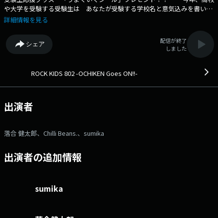
や大学を受験する受験生は あなたが受験する学校名と意気込みを書いて
ご応募ください 友達の分も合わせて５枚まで応募可能 ※'プレゼン
詳細情報を見る
トを希望する' にチェックを入れ、 住所・名前・受験する学校名・希
望枚数 を お忘れなく！ ※受験生 ご本人からの応募でお願いします
配信が終了
シェア
-- 23時台 -- 「Bound by Music」 sumika・片岡健太が、
しました
FM802 ACCESS!キャンペーンソング “赤春花”のシンガーと対談するコー
ナー！ 今夜は Chilli Beans.・Moto が登場！ ・・・・ DJ 落
合健太郎が12時ちょっと前まで生放送！ あなたからの リクエス
ROCK KIDS 802 -OCHIKEN Goes ON!!-
ト&メッセージ おまちしてます！ ⇒番組HPはコチラ ⇒リクエ
スト・メッセージはコチラ ⇒twitterハッシュタグは「#fm802」
⇒twitterアカウントは「@fm802_pr」 ⇒facebookページはコチラ
出演者
落合 健太郎、Chilli Beans.、sumika
出演者の追加情報
sumika