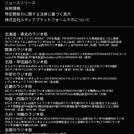
ニュースリリース
採用情報
特定商取引に関する法律に基づく表示
株式会社メディアプラットフォームラボについて
北海道・東北のラジオ局
ＨＢＣラジオ
ＳＴＶラジオ
AIR-G'（FM北海道）
FM NORTH WAVE
ＲＡＢ青森放送
エフエム青森
IBCラジオ
エフエム岩手
tbcラジオ
Date fm（エフエム仙台）
ABSラジオ
エフエム秋田
YBC山形放送
Rhythm Station エフエム山形
RFCラジオ福島
ふくしまFM
NHK AM（札幌）
NHK AM（仙台）
関東のラジオ局
TBSラジオ
文化放送
ニッポン放送
interfm
TOKYO FM
J-WAVE
ラジオ日本
BAYFM78
NACK5
ＦＭヨコハマ
LuckyFM 茨城放送
CRT栃木放送
RadioBerry
FM GUNMA
NHK AM（東京）
北陸・甲信越のラジオ局
ＢＳＮラジオ
FM NIIGATA
ＫＮＢラジオ
ＦＭとやま
MROラジオ
エフエム石川
FBCラジオ
FM福井
YBSラジオ
FM FUJI
SBCラジオ
ＦＭ長野
NHK AM（東京）
NHK AM（名古屋）
中部のラジオ局
CBCラジオ
東海ラジオ
ぎふチャン
ZIP-FM
FM AICHI
ＦＭ ＧＩＦＵ
SBSラジオ
K-MIX SHIZUOKA
レディオキューブ ＦＭ三重
NHK AM（名古屋）
近畿のラジオ局
ABCラジオ
MBSラジオ
OBCラジオ大阪
FM COCOLO
FM802
FM大阪
ラジオ関西
Kiss FM KOBE
e-radio FM滋賀
KBS京都ラジオ
α-STATION FM KYOTO
wbs和歌山放送
NHK AM（大阪）
中国・四国のラジオ局
BSSラジオ
エフエム山陰
ＲＳＫラジオ
ＦＭ岡山
RCCラジオ
広島FM
ＫＲＹ山口放送
エフエム山口
ＪＲＴ四国放送
FM徳島
RNC西日本放送
FM香川
RNB南海放送
FM愛媛
RKC高知放送
エフエム高知
NHK AM（広島）
NHK AM（松山）
九州・沖縄のラジオ局
RKBラジオ
KBCラジオ
LOVE FM
CROSS FM
FM FUKUOKA
エフエム佐賀
NBCラジオ
FM長崎
RKKラジオ
FMKエフエム熊本
OBSラジオ
エフエム大分
宮崎放送
エフエム宮崎
ＭＢＣラジオ
μＦＭ
RBCiラジオ
ラジオ沖縄
FM沖縄
NHK AM（福岡）
全国のラジオ局