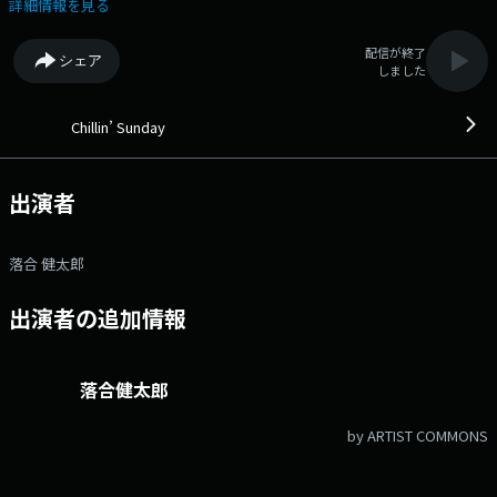
ジはコチラ ⇒twitterハッシュタグは「#fm802」 ⇒twitterアカウント
詳細情報を見る
は「@fm802_pr」 ⇒facebookページはコチラ
配信が終了
シェア
しました
Chillin’ Sunday
出演者
落合 健太郎
出演者の追加情報
落合健太郎
by ARTIST COMMONS