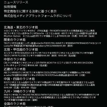
ニュースリリース
採用情報
特定商取引に関する法律に基づく表示
株式会社メディアプラットフォームラボについて
北海道・東北のラジオ局
ＨＢＣラジオ
ＳＴＶラジオ
AIR-G'（FM北海道）
FM NORTH WAVE
ＲＡＢ青森放送
エフエム青森
IBCラジオ
エフエム岩手
tbcラジオ
Date fm（エフエム仙台）
ABSラジオ
エフエム秋田
YBC山形放送
Rhythm Station エフエム山形
RFCラジオ福島
ふくしまFM
NHK AM（札幌）
NHK AM（仙台）
関東のラジオ局
TBSラジオ
文化放送
ニッポン放送
interfm
TOKYO FM
J-WAVE
ラジオ日本
BAYFM78
NACK5
ＦＭヨコハマ
LuckyFM 茨城放送
CRT栃木放送
RadioBerry
FM GUNMA
NHK AM（東京）
北陸・甲信越のラジオ局
ＢＳＮラジオ
FM NIIGATA
ＫＮＢラジオ
ＦＭとやま
MROラジオ
エフエム石川
FBCラジオ
FM福井
YBSラジオ
FM FUJI
SBCラジオ
ＦＭ長野
NHK AM（東京）
NHK AM（名古屋）
中部のラジオ局
CBCラジオ
東海ラジオ
ぎふチャン
ZIP-FM
FM AICHI
ＦＭ ＧＩＦＵ
SBSラジオ
K-MIX SHIZUOKA
レディオキューブ ＦＭ三重
NHK AM（名古屋）
近畿のラジオ局
ABCラジオ
MBSラジオ
OBCラジオ大阪
FM COCOLO
FM802
FM大阪
ラジオ関西
Kiss FM KOBE
e-radio FM滋賀
KBS京都ラジオ
α-STATION FM KYOTO
wbs和歌山放送
NHK AM（大阪）
中国・四国のラジオ局
BSSラジオ
エフエム山陰
ＲＳＫラジオ
ＦＭ岡山
RCCラジオ
広島FM
ＫＲＹ山口放送
エフエム山口
ＪＲＴ四国放送
FM徳島
RNC西日本放送
FM香川
RNB南海放送
FM愛媛
RKC高知放送
エフエム高知
NHK AM（広島）
NHK AM（松山）
九州・沖縄のラジオ局
RKBラジオ
KBCラジオ
LOVE FM
CROSS FM
FM FUKUOKA
エフエム佐賀
NBCラジオ
FM長崎
RKKラジオ
FMKエフエム熊本
OBSラジオ
エフエム大分
宮崎放送
エフエム宮崎
ＭＢＣラジオ
μＦＭ
RBCiラジオ
ラジオ沖縄
FM沖縄
NHK AM（福岡）
全国のラジオ局