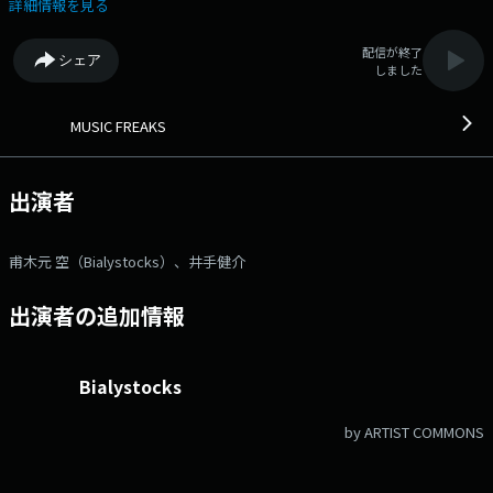
「#fm802」 ⇒twitterアカウントは「@fm802_pr」 ⇒facebookペー
詳細情報を見る
ジはコチラ
配信が終了
シェア
しました
MUSIC FREAKS
出演者
甫木元 空（Bialystocks）、井手健介
出演者の追加情報
Bialystocks
by ARTIST COMMONS