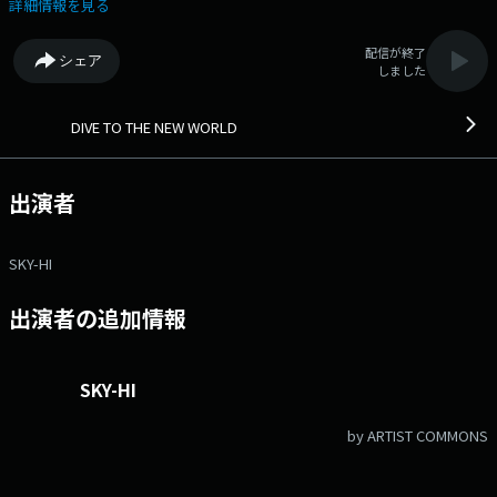
が成し遂げた偉業の数々や、その原動力に迫ります。 ⇒番組HPはコチ
詳細情報を見る
ラ ⇒twitterハッシュタグは「#fm802」 ⇒twitterアカウントは
「@fm802_pr」 ⇒facebookページはコチラ
配信が終了
シェア
しました
DIVE TO THE NEW WORLD
出演者
SKY-HI
出演者の追加情報
SKY-HI
by ARTIST COMMONS