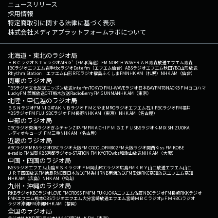
ニュースリリース
採用情報
特定商取引に関する法律に基づく表示
株式会社メディアプラットフォームラボについて
北海道・東北のラジオ局
ＨＢＣラジオ
ＳＴＶラジオ
AIR-G'（FM北海道）
FM NORTH WAVE
ＲＡＢ青森放送
エフエム青森
IBCラジオ
エフエム岩手
tbcラジオ
Date fm（エフエム仙台）
ABSラジオ
エフエム秋田
YBC山形放送
Rhythm Station エフエム山形
RFCラジオ福島
ふくしまFM
NHK AM（札幌）
NHK AM（仙台）
関東のラジオ局
TBSラジオ
文化放送
ニッポン放送
interfm
TOKYO FM
J-WAVE
ラジオ日本
BAYFM78
NACK5
ＦＭヨコハマ
LuckyFM 茨城放送
CRT栃木放送
RadioBerry
FM GUNMA
NHK AM（東京）
北陸・甲信越のラジオ局
ＢＳＮラジオ
FM NIIGATA
ＫＮＢラジオ
ＦＭとやま
MROラジオ
エフエム石川
FBCラジオ
FM福井
YBSラジオ
FM FUJI
SBCラジオ
ＦＭ長野
NHK AM（東京）
NHK AM（名古屋）
中部のラジオ局
CBCラジオ
東海ラジオ
ぎふチャン
ZIP-FM
FM AICHI
ＦＭ ＧＩＦＵ
SBSラジオ
K-MIX SHIZUOKA
レディオキューブ ＦＭ三重
NHK AM（名古屋）
近畿のラジオ局
ABCラジオ
MBSラジオ
OBCラジオ大阪
FM COCOLO
FM802
FM大阪
ラジオ関西
Kiss FM KOBE
e-radio FM滋賀
KBS京都ラジオ
α-STATION FM KYOTO
wbs和歌山放送
NHK AM（大阪）
中国・四国のラジオ局
BSSラジオ
エフエム山陰
ＲＳＫラジオ
ＦＭ岡山
RCCラジオ
広島FM
ＫＲＹ山口放送
エフエム山口
ＪＲＴ四国放送
FM徳島
RNC西日本放送
FM香川
RNB南海放送
FM愛媛
RKC高知放送
エフエム高知
NHK AM（広島）
NHK AM（松山）
九州・沖縄のラジオ局
RKBラジオ
KBCラジオ
LOVE FM
CROSS FM
FM FUKUOKA
エフエム佐賀
NBCラジオ
FM長崎
RKKラジオ
FMKエフエム熊本
OBSラジオ
エフエム大分
宮崎放送
エフエム宮崎
ＭＢＣラジオ
μＦＭ
RBCiラジオ
ラジオ沖縄
FM沖縄
NHK AM（福岡）
全国のラジオ局