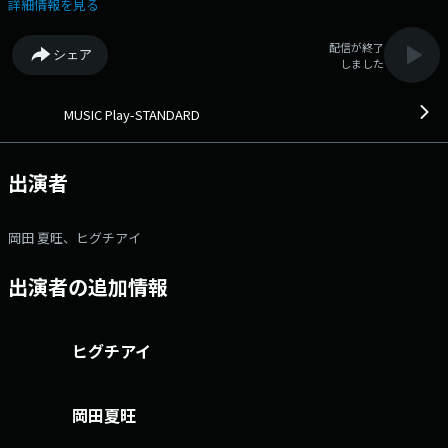
GORILLA HALL OSAKAのライブ情報を毎日ピックアップ、FM802 DJ’Sが
詳細情報を見る
週替わりでご案内します。 今週ピックアップするアーティストは「ヒ
グチアイ」 ヒグチアイ が毎日登場し、 ライブにまつわる話をしてくれ
配信が終了
シェア
ます♪ 【コメント出演】 1/5(月)～1/9(金)・・・ヒグチアイ
しました
GRILLA HALL OSAKA：https://gorillahall.jp/ イープラス：
https://eplus.jp/ ⇒番組HPはコチラ ⇒リクエスト・メッセー
ジはコチラ ⇒twitterハッシュタグは「#fm802」 ⇒twitterアカウント
MUSIC Play-STANDARD
は「@fm802_pr」 ⇒facebookページはコチラ
出演者
岡田 夏旺、ヒグチアイ
出演者の追加情報
ヒグチアイ
岡田夏旺