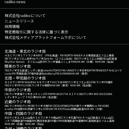
radiko news
株式会社radikoについて
ニュースリリース
採用情報
特定商取引に関する法律に基づく表示
株式会社メディアプラットフォームラボについて
北海道・東北のラジオ局
ＨＢＣラジオ
ＳＴＶラジオ
AIR-G'（FM北海道）
FM NORTH WAVE
ＲＡＢ青森放送
エフエム青森
IBCラジオ
エフエム岩手
tbcラジオ
Date fm（エフエム仙台）
ABSラジオ
エフエム秋田
YBC山形放送
Rhythm Station エフエム山形
RFCラジオ福島
ふくしまFM
NHK AM（札幌）
NHK AM（仙台）
関東のラジオ局
TBSラジオ
文化放送
ニッポン放送
interfm
TOKYO FM
J-WAVE
ラジオ日本
BAYFM78
NACK5
ＦＭヨコハマ
LuckyFM 茨城放送
CRT栃木放送
RadioBerry
FM GUNMA
NHK AM（東京）
北陸・甲信越のラジオ局
ＢＳＮラジオ
FM NIIGATA
ＫＮＢラジオ
ＦＭとやま
MROラジオ
エフエム石川
FBCラジオ
FM福井
YBSラジオ
FM FUJI
SBCラジオ
ＦＭ長野
NHK AM（東京）
NHK AM（名古屋）
中部のラジオ局
CBCラジオ
東海ラジオ
ぎふチャン
ZIP-FM
FM AICHI
ＦＭ ＧＩＦＵ
SBSラジオ
K-MIX SHIZUOKA
レディオキューブ ＦＭ三重
NHK AM（名古屋）
近畿のラジオ局
ABCラジオ
MBSラジオ
OBCラジオ大阪
FM COCOLO
FM802
FM大阪
ラジオ関西
Kiss FM KOBE
e-radio FM滋賀
KBS京都ラジオ
α-STATION FM KYOTO
wbs和歌山放送
NHK AM（大阪）
中国・四国のラジオ局
BSSラジオ
エフエム山陰
ＲＳＫラジオ
ＦＭ岡山
RCCラジオ
広島FM
ＫＲＹ山口放送
エフエム山口
ＪＲＴ四国放送
FM徳島
RNC西日本放送
FM香川
RNB南海放送
FM愛媛
RKC高知放送
エフエム高知
NHK AM（広島）
NHK AM（松山）
九州・沖縄のラジオ局