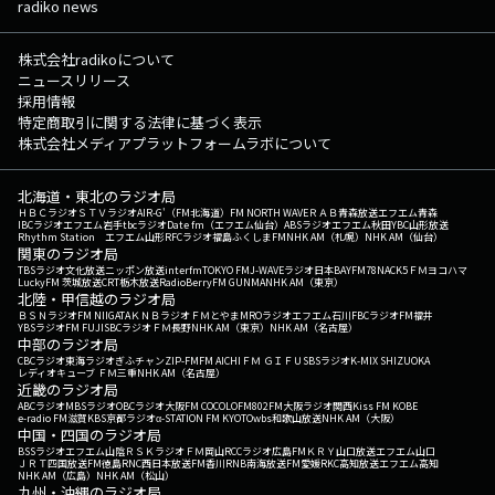
radiko news
株式会社radikoについて
ニュースリリース
採用情報
特定商取引に関する法律に基づく表示
株式会社メディアプラットフォームラボについて
北海道・東北のラジオ局
ＨＢＣラジオ
ＳＴＶラジオ
AIR-G'（FM北海道）
FM NORTH WAVE
ＲＡＢ青森放送
エフエム青森
IBCラジオ
エフエム岩手
tbcラジオ
Date fm（エフエム仙台）
ABSラジオ
エフエム秋田
YBC山形放送
Rhythm Station エフエム山形
RFCラジオ福島
ふくしまFM
NHK AM（札幌）
NHK AM（仙台）
関東のラジオ局
TBSラジオ
文化放送
ニッポン放送
interfm
TOKYO FM
J-WAVE
ラジオ日本
BAYFM78
NACK5
ＦＭヨコハマ
LuckyFM 茨城放送
CRT栃木放送
RadioBerry
FM GUNMA
NHK AM（東京）
北陸・甲信越のラジオ局
ＢＳＮラジオ
FM NIIGATA
ＫＮＢラジオ
ＦＭとやま
MROラジオ
エフエム石川
FBCラジオ
FM福井
YBSラジオ
FM FUJI
SBCラジオ
ＦＭ長野
NHK AM（東京）
NHK AM（名古屋）
中部のラジオ局
CBCラジオ
東海ラジオ
ぎふチャン
ZIP-FM
FM AICHI
ＦＭ ＧＩＦＵ
SBSラジオ
K-MIX SHIZUOKA
レディオキューブ ＦＭ三重
NHK AM（名古屋）
近畿のラジオ局
ABCラジオ
MBSラジオ
OBCラジオ大阪
FM COCOLO
FM802
FM大阪
ラジオ関西
Kiss FM KOBE
e-radio FM滋賀
KBS京都ラジオ
α-STATION FM KYOTO
wbs和歌山放送
NHK AM（大阪）
中国・四国のラジオ局
BSSラジオ
エフエム山陰
ＲＳＫラジオ
ＦＭ岡山
RCCラジオ
広島FM
ＫＲＹ山口放送
エフエム山口
ＪＲＴ四国放送
FM徳島
RNC西日本放送
FM香川
RNB南海放送
FM愛媛
RKC高知放送
エフエム高知
NHK AM（広島）
NHK AM（松山）
九州・沖縄のラジオ局