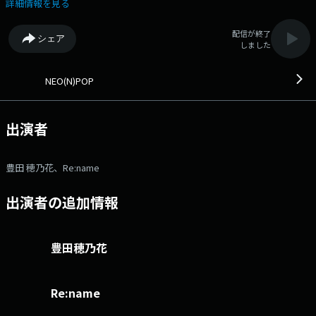
準備をしながら'新しい'話題をシェアしませんか？ この番組では、ち
詳細情報を見る
ょっと聞いてほしいことを大募集！ 恋バナや今モヤモヤしていることな
どなど、、、 ラジオだからこそ言える、聞いてほしい話をメッセージで
配信が終了
シェア
送ってくださいね!(^^)! もちろん、今何してるよ～！などの普通のメッセ
しました
ージも大歓迎です！ ☆番組menu☆ ●19時台 ＜平成なう＞ 平
成に流行ったものをピックアップ！ 懐かしい気持ちになって少しエモく
なる時間です！ ●20時台 ＜Dig Up＞ Tik Tokでバズったあの曲を
NEO(N)POP
フルで聴くというコーナー あなたのお気に入りの1曲に出会えるかも
♪ ●20時台中盤 【Re:name】高木一成さん ゲストで生出演！
番組のXアカウントもあります！ フォローお待ちしています♪ 番組
出演者
ハッシュタグは「#ねおぽ」を付けてのポストもお待ちしています('ω')
ノ ⇒番組HPはコチラ ⇒リクエスト・メッセージはコチラ
⇒twitterハッシュタグは「#fm802」 ⇒twitterアカウントは
豊田 穂乃花、Re:name
「@fm802_pr」 ⇒facebookページはコチラ
出演者の追加情報
豊田穂乃花
Re:name