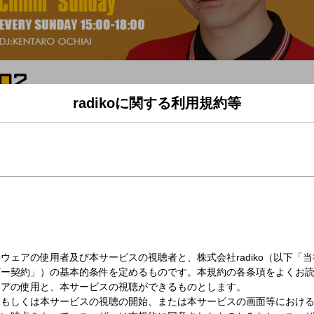
radikoに関する利用規約等
（日）15:00～16:00
ay(15時台)
「Chillin' Sunday」
in The PARK】
「グラングリーン大阪」の様々なトピックスをお届け。
オンエア！