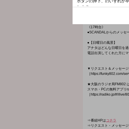
●【京都銀行 JAZZIN’ PAR
JAZZアルバムを１枚ピッ
《17時台》
●SCANDALからのメッ
●【日曜日の風景】
アナタはどんな日曜日を過
電話出演してくれた方にマ
▼リクエスト＆メッセージ
［https://funky802.com/se
★大阪のラジオ局FM802 
スマホ・PCの無料アプリra
［https://radiko.jp/#!/live/
⇒番組HPは
コチラ
⇒リクエスト・メッセージ