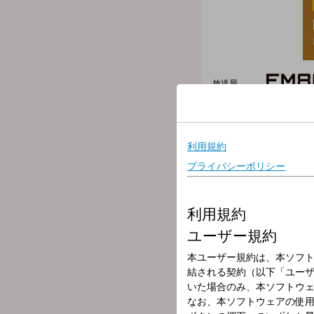
放送局
放送時間
2026年5月31日
番組名
Chillin’ Sund
♪Chillin’ Sunday♪
【hashtag】#ちりん
お昼3時から生放送！落合健太郎の
《15時台》
●【グラングリーン大阪 Walk 
JR大阪駅直結の複合施設
《16時台》
●YTへのインタビューを