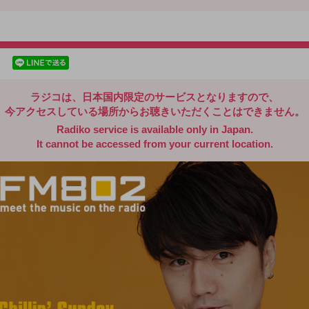
radiko.jp
facebookでシェア
lineでシェア
ラジコは、日本国内限定のサービスとなりますので、
今アクセスしている場所からお聴きいただくことはできません。
Radiko service is available only in Japan.
It cannot be accessed from your current location.