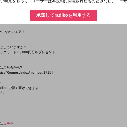
K】
クアップ！
承諾してradikoを利用する
セージをオンエア！
ごしていますか？
ックカード1，000円分をプレゼント
はこちらから?
rvice/Request/index/member/1715］
は、
diko で聴く事ができます
802］
は
コチラ