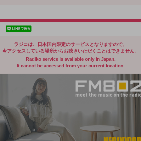
radiko.jp
facebookでシェア
lineでシェア
ラジコは、日本国内限定のサービスとなりますので、
今アクセスしている場所からお聴きいただくことはできません。
Radiko service is available only in Japan.
It cannot be accessed from your current location.