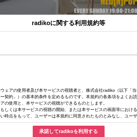
radikoに関する利用規約等
（日）19:00～20:00
！
ver.でギュギュっとお届けします！
ポップな情報が飛び出す1時間をお届けします♪
を迎える準備をしながら'新しい'話題をシェアしませんか？
いてほしいことを大募集！
ることなどなど、、、
いてほしい話をメッセージで送ってくださいね!(^^)!
！などの普通のメッセージも大歓迎です！
承諾してradikoを利用する