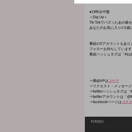
☆番組menu☆
●19時台中盤
＜Dig Up＞
Tik Tokでバズったあの
あなたのお気に入りの1曲
番組のXアカウントもあり
フォローお待ちしています
番組ハッシュタグは「#ねお
⇒番組HPは
コチラ
⇒リクエスト・メッセージ
⇒twitterハッシュタグは「#
⇒twitterアカウントは「@f
⇒facebookページは
コチ
利用規約