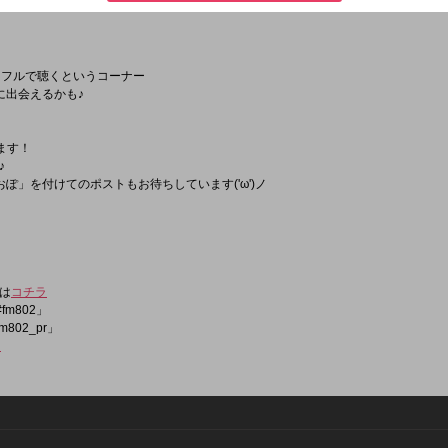
曲をフルで聴くというコーナー
に出会えるかも♪
ます！
♪
ぽ」を付けてのポストもお待ちしています('ω')ノ
は
コチラ
fm802」
m802_pr」
ラ