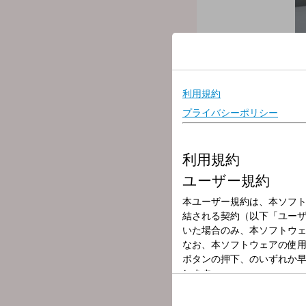
放送局
放送時間
2026年5月31日
番組名
NEO(N)POP
豊田穂乃花のNEO(N)POP
今日のねおぽは1時間の短縮
明日誰かに話したくなる、
日曜日の夜、新たな一週間
この番組では、ちょっと聞
恋バナや今モヤモヤしてい
ラジオだからこそ言える、聞
もちろん、今何してるよ～