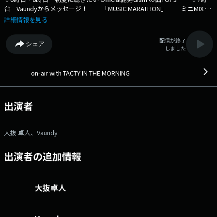
台 Vaundyからメッセージ！ 「MUSIC MARATHON」 ミニMIX 平
成ヒッツ ▽8時台 「10minutes MIX」（平成夏ソング） ▽9時
詳細情報を見る
台 吉田ピーナツ食品 COLOR YOUR DAYS 「あなたの暮らしを彩る、毎
日の生活を豊かに楽しくしてくれるもの、こと、人」を教えてくださ
配信が終了
シェア
い。 リクエスト・メッセージを送ってくれた方の中から抽選で2名に
しました
「”吉田ピーナツ食品”の8種類の商品の詰め合わせ」をプレゼント。
▽10時台 ミニMIX （共通点はなぁに？クイズ） MORNING
SPORTS ⇒番組HPはコチラ ⇒リクエスト・メッセージはコチ
on-air with TACTY IN THE MORNING
ラ ⇒twitterハッシュタグは「#fm802」 ⇒twitterアカウントは
「@fm802_pr」 ⇒facebookページはコチラ
出演者
大抜 卓人、Vaundy
出演者の追加情報
大抜卓人