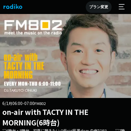
プラン変更
6/1
06:00-07:00
月
FM802
on-air with TACTY IN THE
MORNING(6時台)
▽6時台・8時台 初夏に聴きたい Official髭男dism の曲TOP3 ▽7時