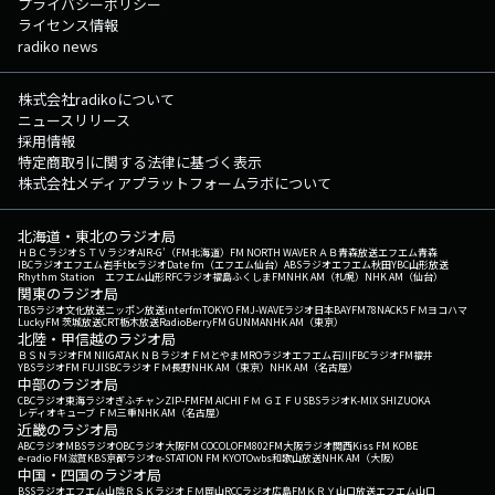
プライバシーポリシー
ライセンス情報
radiko news
株式会社radikoについて
ニュースリリース
採用情報
特定商取引に関する法律に基づく表示
株式会社メディアプラットフォームラボについて
北海道・東北のラジオ局
ＨＢＣラジオ
ＳＴＶラジオ
AIR-G'（FM北海道）
FM NORTH WAVE
ＲＡＢ青森放送
エフエム青森
IBCラジオ
エフエム岩手
tbcラジオ
Date fm（エフエム仙台）
ABSラジオ
エフエム秋田
YBC山形放送
Rhythm Station エフエム山形
RFCラジオ福島
ふくしまFM
NHK AM（札幌）
NHK AM（仙台）
関東のラジオ局
TBSラジオ
文化放送
ニッポン放送
interfm
TOKYO FM
J-WAVE
ラジオ日本
BAYFM78
NACK5
ＦＭヨコハマ
LuckyFM 茨城放送
CRT栃木放送
RadioBerry
FM GUNMA
NHK AM（東京）
北陸・甲信越のラジオ局
ＢＳＮラジオ
FM NIIGATA
ＫＮＢラジオ
ＦＭとやま
MROラジオ
エフエム石川
FBCラジオ
FM福井
YBSラジオ
FM FUJI
SBCラジオ
ＦＭ長野
NHK AM（東京）
NHK AM（名古屋）
中部のラジオ局
CBCラジオ
東海ラジオ
ぎふチャン
ZIP-FM
FM AICHI
ＦＭ ＧＩＦＵ
SBSラジオ
K-MIX SHIZUOKA
レディオキューブ ＦＭ三重
NHK AM（名古屋）
近畿のラジオ局
ABCラジオ
MBSラジオ
OBCラジオ大阪
FM COCOLO
FM802
FM大阪
ラジオ関西
Kiss FM KOBE
e-radio FM滋賀
KBS京都ラジオ
α-STATION FM KYOTO
wbs和歌山放送
NHK AM（大阪）
中国・四国のラジオ局
BSSラジオ
エフエム山陰
ＲＳＫラジオ
ＦＭ岡山
RCCラジオ
広島FM
ＫＲＹ山口放送
エフエム山口