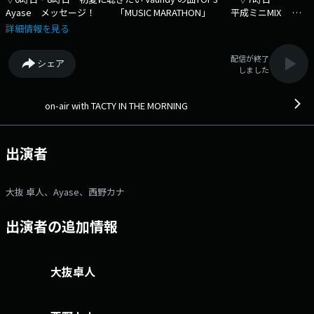
Ayase メッセージ！ 「MUSIC MARATHON」 平成ミニMIX
▽8時台 「10minutes MIX」（平成夏ソング） 「紀陽銀行MY HOME
詳細情報を見る
TOWN」 西野カナの地元クイズを出題！ ▽9時台 あいみょん サ
イン入りミザワビTシャツ プレゼント ▽10時台 「大阪ステーショ
配信が終了
シェア
ンシティ GO FUN」KITTE大阪 お買い物・お食事券をプレゼン
しました
ト ⇒番組HPはコチラ ⇒リクエスト・メッセージはコチラ
⇒twitterハッシュタグは「#fm802」 ⇒twitterアカウントは
「@fm802_pr」 ⇒facebookページはコチラ
on-air with TACTY IN THE MORNING
出演者
大抜 卓人、Ayase、西野カナ
出演者の追加情報
大抜卓人