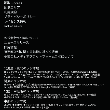
聴取について
配信エリア
利用規約
プライバシーポリシー
ライセンス情報
radiko news
株式会社radikoについて
ニュースリリース
採用情報
特定商取引に関する法律に基づく表示
株式会社メディアプラットフォームラボについて
北海道・東北のラジオ局
ＨＢＣラジオ
ＳＴＶラジオ
AIR-G'（FM北海道）
FM NORTH WAVE
ＲＡＢ青森放送
エフエム青森
IBCラジオ
エフエム岩手
tbcラジオ
Date fm（エフエム仙台）
ABSラジオ
エフエム秋田
YBC山形放送
Rhythm Station エフエム山形
RFCラジオ福島
ふくしまFM
NHK AM（札幌）
NHK AM（仙台）
関東のラジオ局
TBSラジオ
文化放送
ニッポン放送
interfm
TOKYO FM
J-WAVE
ラジオ日本
BAYFM78
NACK5
ＦＭヨコハマ
LuckyFM 茨城放送
CRT栃木放送
RadioBerry
FM GUNMA
NHK AM（東京）
北陸・甲信越のラジオ局
ＢＳＮラジオ
FM NIIGATA
ＫＮＢラジオ
ＦＭとやま
MROラジオ
エフエム石川
FBCラジオ
FM福井
YBSラジオ
FM FUJI
SBCラジオ
ＦＭ長野
NHK AM（東京）
NHK AM（名古屋）
中部のラジオ局
CBCラジオ
東海ラジオ
ぎふチャン
ZIP-FM
FM AICHI
ＦＭ ＧＩＦＵ
SBSラジオ
K-MIX SHIZUOKA
レディオキューブ ＦＭ三重
NHK AM（名古屋）