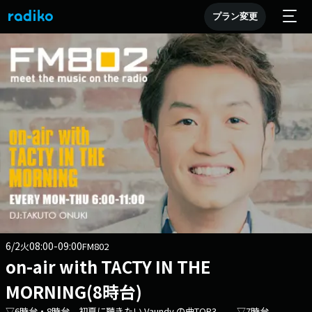
プラン変更
6/2
08:00-09:00
火
FM802
on-air with TACTY IN THE
MORNING(8時台)
▽6時台・8時台 初夏に聴きたい Vaundy の曲TOP3 ▽7時台