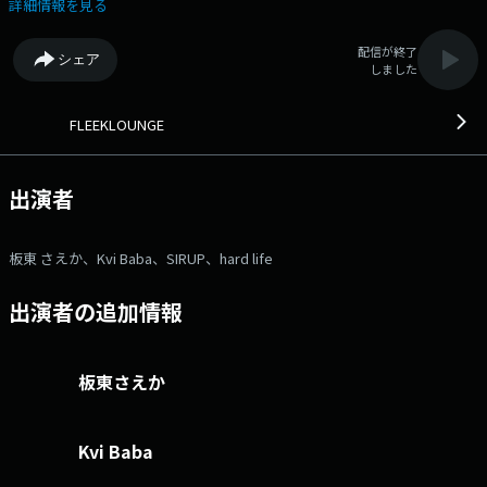
ッセージはコチラ ⇒twitterハッシュタグは「#fm802」 ⇒twitterアカ
詳細情報を見る
ウントは「@fm802_pr」 ⇒facebookページはコチラ
配信が終了
シェア
しました
FLEEKLOUNGE
出演者
板東 さえか、Kvi Baba、SIRUP、hard life
出演者の追加情報
板東さえか
Kvi Baba