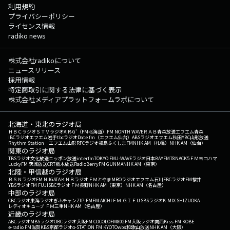
利用規約
プライバシーポリシー
ライセンス情報
radiko news
株式会社radikoについて
ニュースリリース
採用情報
特定商取引に関する法律に基づく表示
株式会社メディアプラットフォームラボについて
北海道・東北のラジオ局
ＨＢＣラジオ
ＳＴＶラジオ
AIR-G'（FM北海道）
FM NORTH WAVE
ＲＡＢ青森放送
エフエム青森
IBCラジオ
エフエム岩手
tbcラジオ
Date fm（エフエム仙台）
ABSラジオ
エフエム秋田
YBC山形放送
Rhythm Station エフエム山形
RFCラジオ福島
ふくしまFM
NHK AM（札幌）
NHK AM（仙台）
関東のラジオ局
TBSラジオ
文化放送
ニッポン放送
interfm
TOKYO FM
J-WAVE
ラジオ日本
BAYFM78
NACK5
ＦＭヨコハマ
LuckyFM 茨城放送
CRT栃木放送
RadioBerry
FM GUNMA
NHK AM（東京）
北陸・甲信越のラジオ局
ＢＳＮラジオ
FM NIIGATA
ＫＮＢラジオ
ＦＭとやま
MROラジオ
エフエム石川
FBCラジオ
FM福井
YBSラジオ
FM FUJI
SBCラジオ
ＦＭ長野
NHK AM（東京）
NHK AM（名古屋）
中部のラジオ局
CBCラジオ
東海ラジオ
ぎふチャン
ZIP-FM
FM AICHI
ＦＭ ＧＩＦＵ
SBSラジオ
K-MIX SHIZUOKA
レディオキューブ ＦＭ三重
NHK AM（名古屋）
近畿のラジオ局
ABCラジオ
MBSラジオ
OBCラジオ大阪
FM COCOLO
FM802
FM大阪
ラジオ関西
Kiss FM KOBE
e-radio FM滋賀
KBS京都ラジオ
α-STATION FM KYOTO
wbs和歌山放送
NHK AM（大阪）